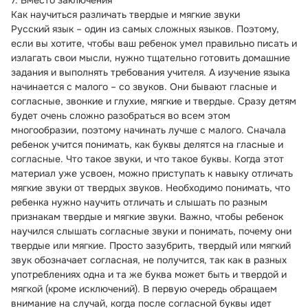
7. Вместо заключения
Как научиться различать твердые и мягкие звуки
Русский язык – один из самых сложных языков. Поэтому, 
если вы хотите, чтобы ваш ребенок умел правильно писать и 
излагать свои мысли, нужно тщательно готовить домашние 
задания и выполнять требования учителя. А изучение языка 
начинается с малого – со звуков. Они бывают гласные и 
согласные, звонкие и глухие, мягкие и твердые. Сразу детям 
будет очень сложно разобраться во всем этом 
многообразии, поэтому начинать лучше с малого. Сначала 
ребенок учится понимать, как буквы делятся на гласные и 
согласные. Что такое звуки, и что такое буквы. Когда этот 
материал уже усвоен, можно приступать к навыку отличать 
мягкие звуки от твердых звуков. Необходимо понимать, что 
ребенка нужно научить отличать и слышать по разным 
признакам твердые и мягкие звуки. Важно, чтобы ребенок 
научился слышать согласные звуки и понимать, почему они 
твердые или мягкие. Просто зазубрить, твердый или мягкий 
звук обозначает согласная, не получится, так как в разных 
употреблениях одна и та же буква может быть и твердой и 
мягкой (кроме исключений). В первую очередь обращаем 
внимание на случай, когда после согласной буквы идет 