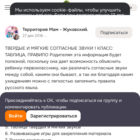
Войти
Мы используем cookie-файлы, чтобы улучшить
сервисы для вас. Если ваш возраст менее 13 лет,
настроить cookie-файлы должен ваш законный
Территория Мам - Жуковский.
представитель.
Больше информации
Территория Мам - Жуковский.
Подписаться
Разрешить все
Настроить
Лента
Участники
Темы
Фото
Ещё
4.4K
2.4K
18K
27 дек 2016
ТВЕРДЫЕ И МЯГКИЕ СОГЛАСНЫЕ ЗВУКИ 1 КЛАСС: 
Дополнительная
колонка
Всё
2 471
Обсуждаемые
ТАБЛИЦА, ПРАВИЛО
 Родителям эта информация будет 
полезной, поскольку она дает возможность объяснить 
ребенку-первокласснику, как различать согласные звуки 
между собой, какими они бывают, а так же благодаря каким 
ухищрениям можно с легкостью запомнить правила 
русского языка.
Содержание 1. Как научиться различать твердые и мягкие 
Присоединяйтесь к ОК, чтобы подписаться на группу и
звуки
комментировать публикации.
2. Как обозначатся твердые и мягкие звуки на письме
3. Какие звуки всегда твердые, а какие – мягкие
Войти
Зарегистрироваться
4. Понятие о звонких и глухих звуках
5. Таблица твердых и мягких звуков
6. Развивающие игры для закрепления материала