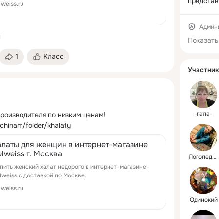
представ
lweiss.ru
вниманию
ассортим
Админ
халатов, 
1
Показать
высокого 
привлека
1
Класс
Участник
История 
начинаетс
прошли п
цеха до 
производс
-гала-
производителя по низким ценам!
производ
hchinam/folder/khalaty
расширяю
алаты для женщин в интернет-магазине
ассортиме
elweiss г. Москва
Логопедический
Мы сами 
пить женский халат недорого в интернет-магазине
реализуе
lweiss с доставкой по Москве.
продукци
lweiss.ru
можем се
Одинокий
использо
высокока