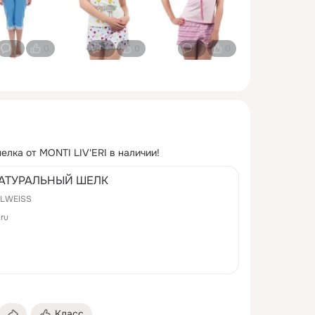
0
0
0
0
0
0
елка от MONTI LIV'ERI в наличии!
АТУРАЛЬНЫЙ ШЕЛК
LWEISS
.ru
Класс