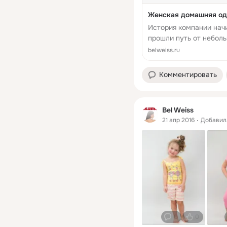
Женская домашняя оде
История компании начи
прошли путь от неболь
производителя, пост
belweiss.ru
ассортиме...
Комментировать
Bel Weiss
21 апр 2016
Добавил
0
0