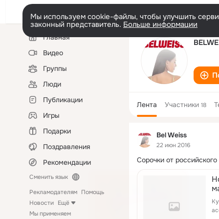
Мы используем cookie-файлы, чтобы улучшить сервис
законный представитель.
Больше информации
Левая
Главная
колонка
BELWE
Видео
Группы
П
Люди
Публикации
Лента
Участники
Т
18
Игры
Подарки
Bel Weiss
22 июн 2016
Поздравления
Сорочки от российского
Рекомендации
Сменить язык
Н
м
Рекламодателям
Помощь
Ку
Новости
Ещё
ас
Мы применяем