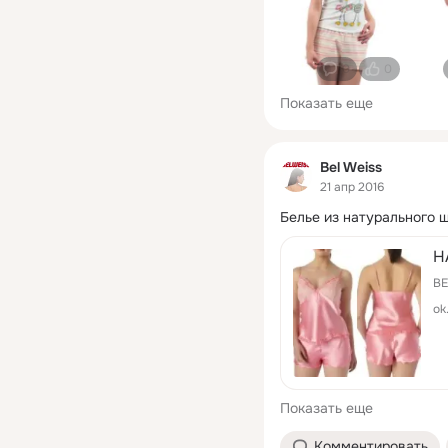
0
0
Показать еще
Bel Weiss
21 апр 2016
Белье из натурального ш
Н
BE
ok
Показать еще
Комментировать