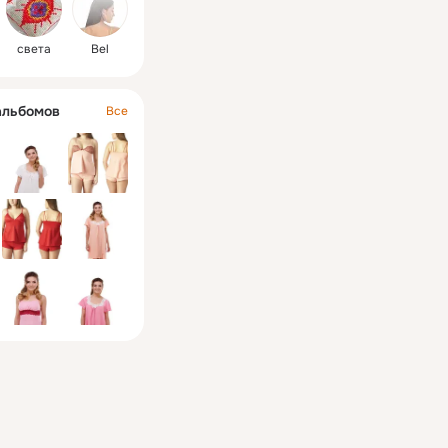
ктующие из 
 Италии, Кореи и 
света
Bel
альбомов
Все