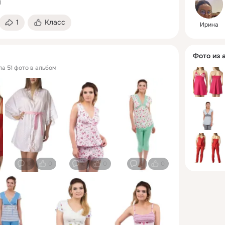
1
и компле
Германии,
1
Класс
Ирина
Франции.
Фото из 
ла 51 фото в альбом
0
0
0
0
0
0