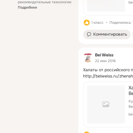
рекомендательные технологии
be
Подробнее
1 класс
Поделились: 
Комментировать
Bel Weiss
22 июн 2016
Халаты от российского 
http://belweiss.ru/zhens
Х
B
Ку
Be
be