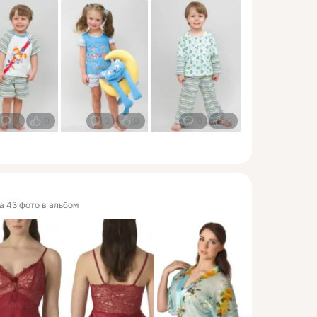
0
0
0
0
0
0
ла 43 фото в альбом