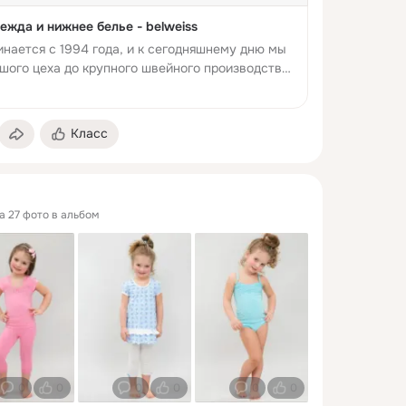
жда и нижнее белье - belweiss
нается с 1994 года, и к сегодняшнему дню мы
шого цеха до крупного швейного производства,
оянно наращивающего мощности и расширяющего
Класс
а 27 фото в альбом
0
0
0
0
0
0