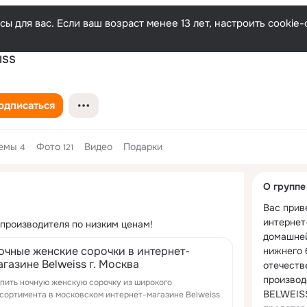
ы для вас. Если ваш возраст менее 13 лет, настроить cooki
ISS
одписаться
емы
Фото
Видео
Подарки
4
121
Дополнитель
О группе
колонка
Вас прив
интернет
 производителя по низким ценам!
домашней
очные женские сорочки в интернет-
нижнего б
агазине Belweiss г. Москва
отечеств
производ
пить ночную женскую сорочку из широкого
BELWEISS
сортимента в московском интернет-магазине Belweiss