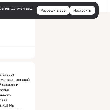
Войти
e-файлы должен ваш
Разрешить все
Настроить
Правая
колонка
ная
етствует 
-магазин женской 
 одежды и 
елья 
енного 
ства 
.RU! Мы 