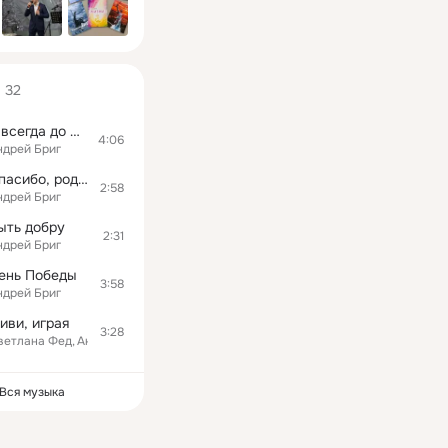
32
Я всегда до конца
4:06
ндрей Бриг
Спасибо, родная...
2:58
ндрей Бриг
ыть добру
2:31
ндрей Бриг
ень Победы
3:58
ндрей Бриг
иви, играя
3:28
ветлана Фед
Андрей Бриг
Вся музыка