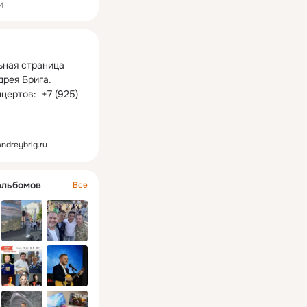
и
ная
ная страница 
рея Брига.

цертов:  +7 (925) 
andreybrig.ru
альбомов
Все