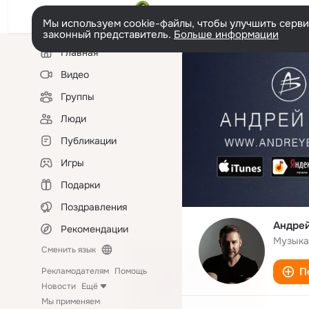
Мы используем cookie-файлы, чтобы улучшить сервис
законный представитель.
Больше информации
Левая
Главная
колонка
Видео
Группы
Люди
Публикации
Игры
Подарки
Поздравления
Андрей
Рекомендации
Музыка
Сменить язык
П
Рекламодателям
Помощь
Новости
Ещё
Мы применяем