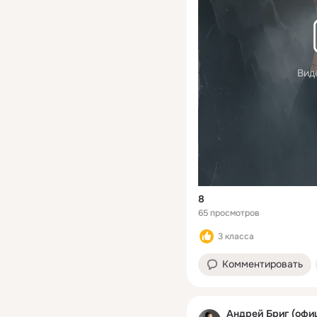
Вид
8
65 просмотров
3 класса
Комментировать
Андрей Бриг (офи