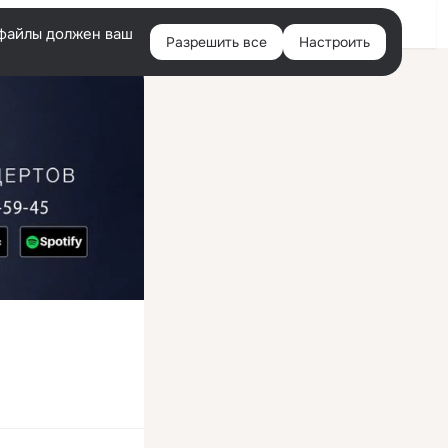
Войти
e-файлы должен ваш
Разрешить все
Настроить
Правая
колонка