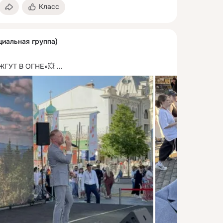
Класс
циальная группа)
ЖГУТ В ОГНЕ»💥
 ...