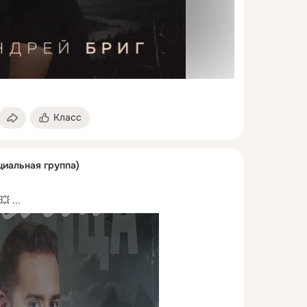
Класс
циальная группа)
💥
 ...