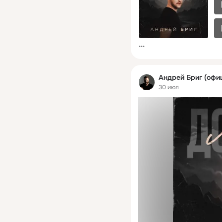
•••
Андрей Бриг (офи
30 июл