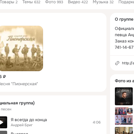
Товары
Темы
Фото
Видео
Музыка
Подарк
2
632
993
422
32
Дополнитель
О группе
колонка
Официаль
певца Анд
Заказ кон
741-14-67
http://
5 ₽
Фото из 
есня "Пионерская"
циальная группа)
8 песен
Я всегда до конца
4:06
Андрей Бриг
Выстрел