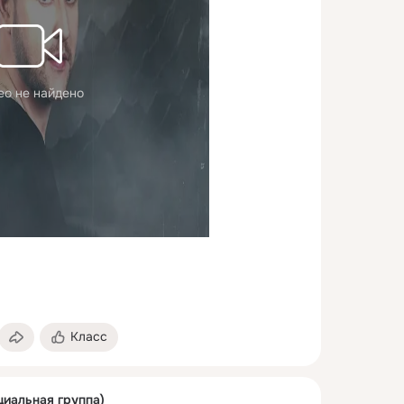
ео не найдено
Класс
циальная группа)