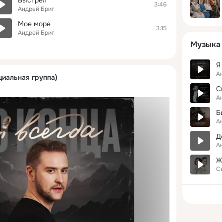
3:46
Андрей Бриг
Мое море
3:15
Андрей Бриг
Музыка
А
циальная группа)
А
Б
А
Д
А
Ж
С