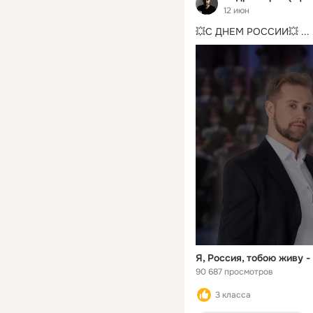
12 июн
💥С ДНЕМ РОССИИ💥
 ...
Я, Россия, тобою живу 
90 687 просмотров
3 класса