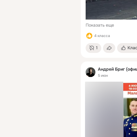
Показать еще
4 класса
1
Кла
Андрей Бриг (офи
5 июн