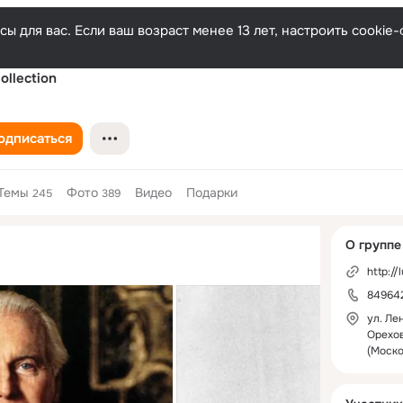
ы для вас. Если ваш возраст менее 13 лет, настроить cooki
ollection
одписаться
Темы
Фото
Видео
Подарки
245
389
Дополнитель
О группе
колонка
http://
84964
ул. Лен
Орехо
(Моско