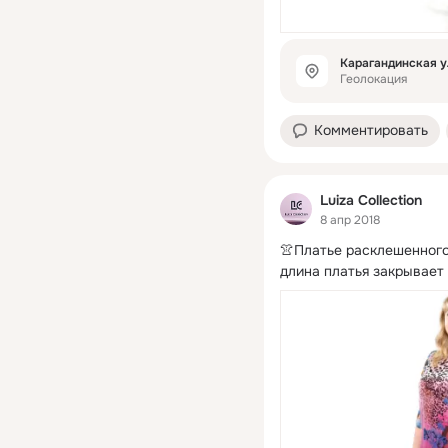
Карагандинская ул
Геолокация
Комментировать
Luiza Collection
8 апр 2018
👚Платье расклешенного 
длина платья закрывает