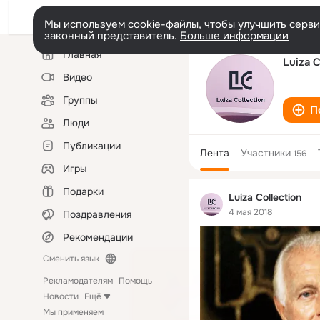
Мы используем cookie-файлы, чтобы улучшить сервис
законный представитель.
Больше информации
Левая
Главная
колонка
Luiza C
Видео
Группы
П
Люди
Публикации
Лента
Участники
156
Игры
Подарки
Luiza Collection
4 мая 2018
Поздравления
Рекомендации
Сменить язык
Рекламодателям
Помощь
Новости
Ещё
Мы применяем