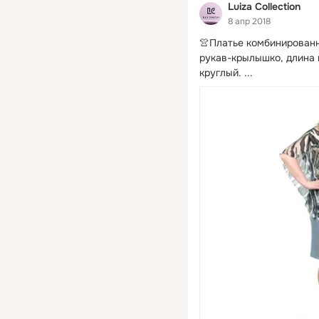
Luiza Collection
8 апр 2018
👚Платье комбинированн
рукав-крылышко, длина 
круглый.
 ...