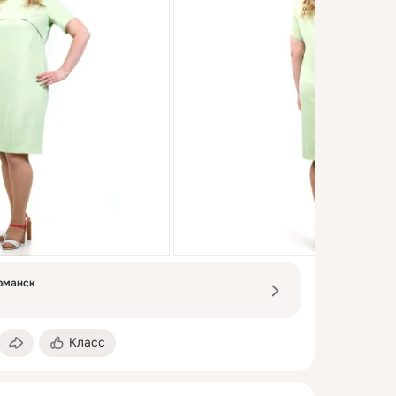
урманск
Класс