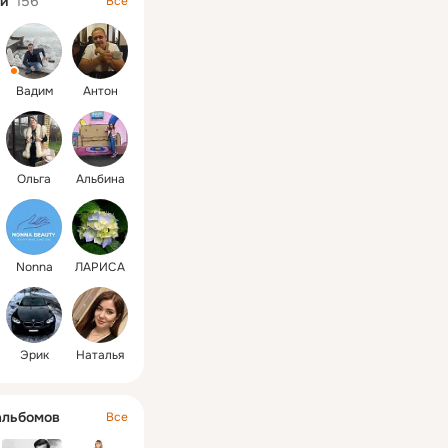
и
156
Все
Вадим
Антон
Ольга
Альбина
Nonna
ЛАРИСА
Эрик
Наталья
альбомов
Все