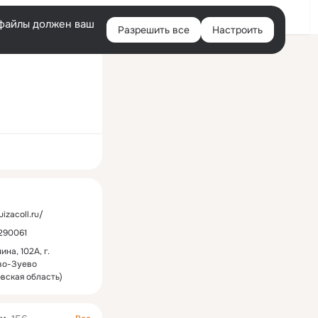
Войти
e-файлы должен ваш
Разрешить все
Настроить
Правая
колонка
ная
luizacoll.ru/
290061
ина, 102А, г.
во-Зуево
вская область)