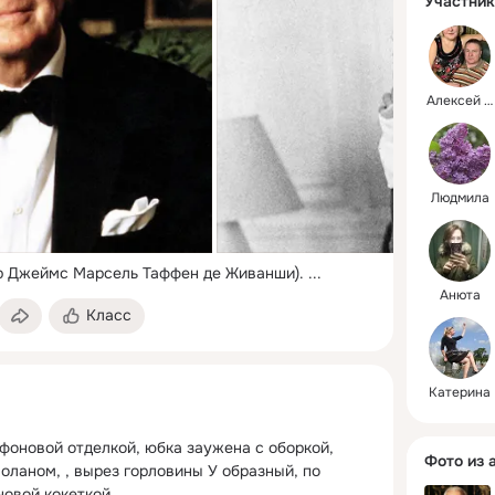
Участник
Алексей и Елена
Людмила
 Джеймс Марсель Таффен де Живанши).
 ...
Анюта
Класс
Катерина
оновой отделкой, юбка заужена с оборкой, 
Фото из 
воланом, , вырез горловины У образный, по 
новой кокеткой.
 ...