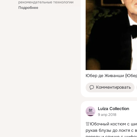
рекомендательные технологии
Подробнее
Юбер де Живанши (Юбер
Комментировать
Luiza Collection
9 апр 2018
👚Юбочный костюм с шиф
рукав блузы до локтя с 
переду и спинке с шифо