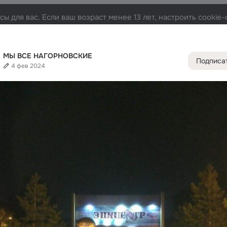
ы для вас. Если ваш возраст менее 13 лет, настроить cooki
ВСКИЕ
Лента
Участники
Темы
Фото
Видео
458
1.6K
1.4K
12
МЫ ВСЕ НАГОРНОВСКИЕ
Подписа
4 фев 2024
Дополнитель
колонка
Всё
1 622
Обсужда