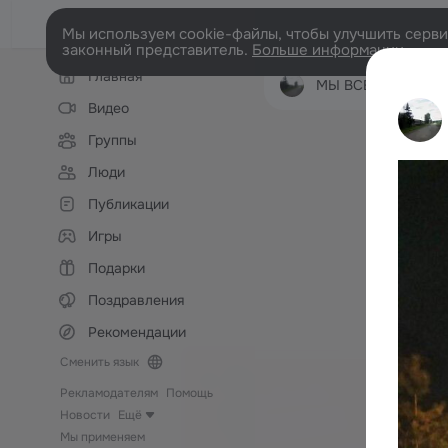
Мы используем cookie-файлы, чтобы улучшить сервис
законный представитель.
Больше информации
Левая
Главная
колонка
МЫ ВСЕ НАГОРНО
Видео
Группы
Люди
Публикации
Игры
Подарки
Поздравления
Рекомендации
Сменить язык
Рекламодателям
Помощь
Новости
Ещё
Мы применяем