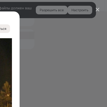
Войти
e-файлы должен ваш
Разрешить все
Настроить
Правая
Подарки
колонка
ться
ная
емые