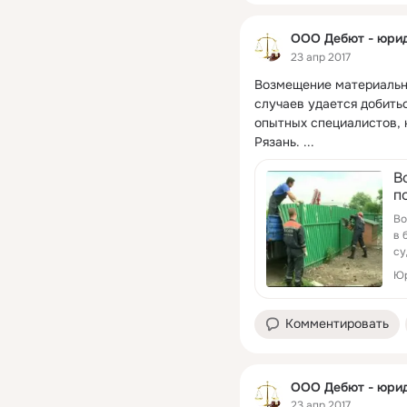
ООО Дебют - юрид
23 апр 2017
Возмещение материально
случаев удается добитьс
опытных специалистов, 
Рязань.
 ...
В
п
Во
в 
су
Юр
Комментировать
ООО Дебют - юрид
23 апр 2017