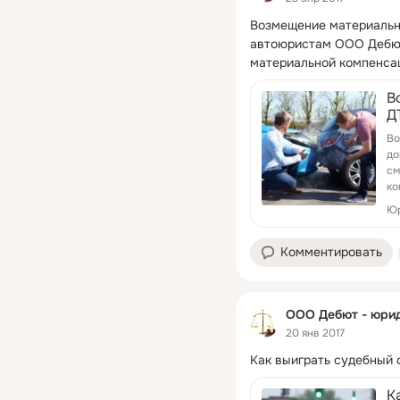
Возмещение материальн
автоюристам ООО Дебют,
материальной компенса
В
Д
Во
до
см
ко
Юр
Комментировать
ООО Дебют - юрид
20 янв 2017
Как выиграть судебный 
К