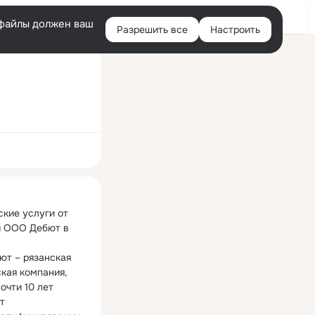
Войти
e-файлы должен ваш
Разрешить все
Настроить
Правая
колонка
ная
кие услуги от 
 ООО Дебют в 
т – рязанская 
кая компания, 
очти 10 лет 
 