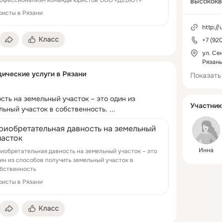
высококв
правовую
исты в Рязани
юридичес
http://
организа
Класс
+7 (92
Рязани, Р
соседних 
ул. Сен
Рязань
ические услуги в Рязани
#ЮристыВ
Показать
#Юридиче
#Юридич
ть на земельный участок – это один из 
я #Юрист
Участник
льный участок в собственность.
 ...
.

риобретательная давность на земельный
Сайт:   
часток
http://uri
Инна
иобретательная давность на земельный участок – это
ин из способов получить земельный участок в
бственность
исты в Рязани
Класс