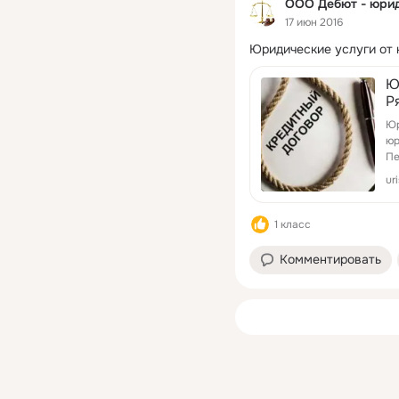
ООО Дебют - юрид
17 июн 2016
Юридические услуги от
Ю
Р
Юр
юр
Пе
ur
1 класс
Комментировать