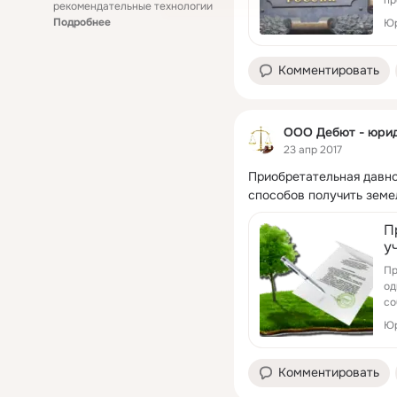
рекомендательные технологии
Подробнее
Юр
Комментировать
ООО Дебют - юрид
23 апр 2017
Приобретательная давнос
способов получить земе
П
у
Пр
од
со
Юр
Комментировать