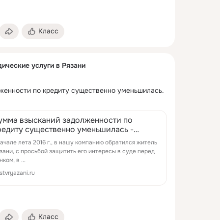
Класс
ические услуги в Рязани
женности по кредиту существенно уменьшилась.
умма взысканий задолженности по
редиту существенно уменьшилась -
ристы в Рязани
ачале лета 2016 г., в нашу компанию обратился житель
зани, с просьбой защитить его интересы в суде перед
нком, в ...
istvryazani.ru
Класс