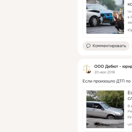
к
Чт
в 
за
Юр
Комментировать
ООО Дебют - юрид
20 июл 2016
Если произошло ДТП по 
Е
с
В 
Ря
ру
ur