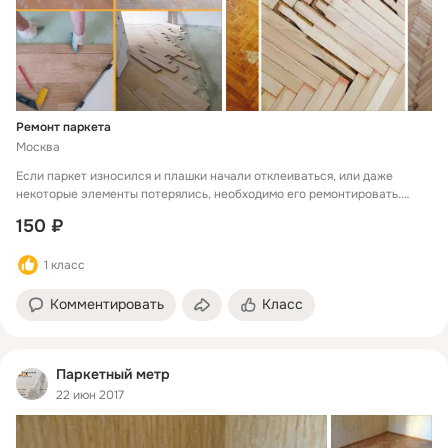
Ремонт паркета
Москва
Если паркет износился и плашки начали отклеиваться, или даже
некоторые элементы потерялись, необходимо его ремонтировать.
Наши мастера подклеят все отклеенные элементы и заменят
150 ₽
поврежденные или отсутствующие плашки. После проведения
ремонта необходимо провести циклевку пола и нанести лак. В этом
1 класс
случае вы получите практически новый паркет, вместо старого и
потрепанного.
Комментировать
Класс
Паркетный метр
22 июн 2017