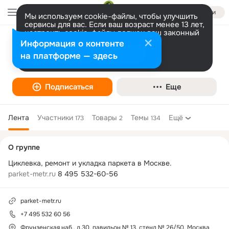
Войти
Мы используем cookie-файлы, чтобы улучшить
сервисы для вас. Если ваш возраст менее 13 лет,
настроить cookie-файлы должен ваш законный
представитель.
Больше информации
Информация о контенте
Паркетный метр
Разрешить все
Настроить
на платформе — здесь
Мелкий ремонт, муж на час
Подписаться
Еще
Лента
Участники
Товары
Темы
Ещё
173
2
134
Дополнительная
О группе
колонка
parket-metr.ru
 8 495 532-60-56
parket-metr.ru
+7 495 532 60 56
Фрунзенская наб., д.30, павильон № 13, стенд № 26/50, Москва