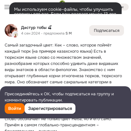
Войти
Мы используем cookie-файлы, чтобы улучшить
сервисы для вас. Если ваш возраст менее 13 лет,
настроить cookie-файлы должен ваш законный
Дəстур тобы 🍒
представитель.
Больше информации
Дəстур тобы 🍒
Подписаться
Разрешить все
Настроить
Лента
Участники
Темы
Фото
Ещё
53K
51K
48K
4 сен 2024
предложила
S M
Самый загадочный цвет: Көк – слово, которое поймёт 
Дополнительная
колонка
Всё
51 336
Обсуждаемые
каждый тюрк (на примере казахского языка)
 Есть в 
тюркском языке слово со множеством значений, 
разнообразие которых способно удивить даже видавших 
виды знатоков в области филологии. Знакомство с ним 
открывает глубинные корни этногенеза тюрков, тюркского 
мира. Оно обозначает самые сакральные категории в 
мировосприятии тюркских народов и в тоже время передаёт 
Присоединяйтесь к ОК, чтобы подписаться на группу и
оттенки самых приземленных понятий. Это слово – Көк. Оно 
комментировать публикации.
– словно высокая гора, которая после преодоления долгого 
пути по её склону восхищает своей вершиной. Да берите 
Войти
Зарегистрироваться
ещё выше: оно – само Небо. Ведь в тюркских языках это 
слово обозначает не только цвет Неба, но и его само. 
Причём в самом глобально-трансцендентном – 