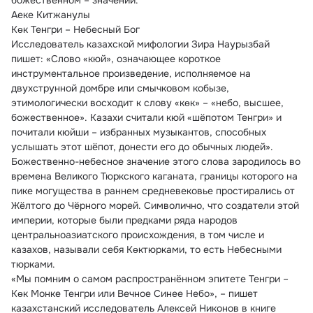
божественном – значении.
Аеке Китжанулы
Көк Тенгри – Небесный Бог
Исследователь казахской мифологии Зира Наурызбай 
пишет: «Слово «кюй», означающее короткое 
инструментальное произведение, исполняемое на 
двухструнной домбре или смычковом кобызе, 
этимологически восходит к слову «көк» – «небо, высшее, 
божественное». Казахи считали кюй «шёпотом Тенгри» и 
почитали кюйши – избранных музыкантов, способных 
услышать этот шёпот, донести его до обычных людей». 
Божественно-небесное значение этого слова зародилось во 
времена Великого Тюркского каганата, границы которого на 
пике могущества в раннем средневековье простирались от 
Жёлтого до Чёрного морей. Символично, что создатели этой 
империи, которые были предками ряда народов 
центральноазиатского происхождения, в том числе и 
казахов, называли себя Көктюрками, то есть Небесными 
тюрками.
«Мы помним о самом распространённом эпитете Тенгри – 
Көк Монке Тенгри или Вечное Синее Небо», – пишет 
казахстанский исследователь Алексей Никонов в книге 