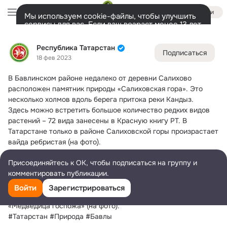
Войти
Мы используем cookie-файлы, чтобы улучшить
сервисы для вас. Если ваш возраст менее 13 лет,
настроить cookie-файлы должен ваш законный
Республика Татарстан
представитель.
Больше информации
Республика Татарстан
Подписаться
Разрешить все
Настроить
Лента
Участники
Темы
Фото
Ещё
37K
33K
51K
18 фев 2023
В Бавлинском районе недалеко от деревни Салихово 
Дополнительная
колонка
Всё
33 342
Обсуждаемые
расположен памятник природы «Салиховская гора».
 Это 
несколько холмов вдоль берега притока реки Кандыз.
Здесь можно встретить большое количество редких видов 
растений – 72 вида занесены в Красную книгу РТ. В 
Татарстане только в районе Салиховской горы произрастает 
вайда ребристая (на фото).
Необыкновенным богатством отличается мир насекомых. 
Присоединяйтесь к ОК, чтобы подписаться на группу и
Это такие редкие для республики степные насекомые, как 
комментировать публикации.
дыбка степная, богомол, чешуекрылые бабочки (дриада, 
бархатница галатея), а также исключительной красоты 
Войти
Зарегистрироваться
бабочка с сине-красными крылышками под названием 
«Медведица госпожа» (на фото).
#Татарстан #Природа #Бавлы