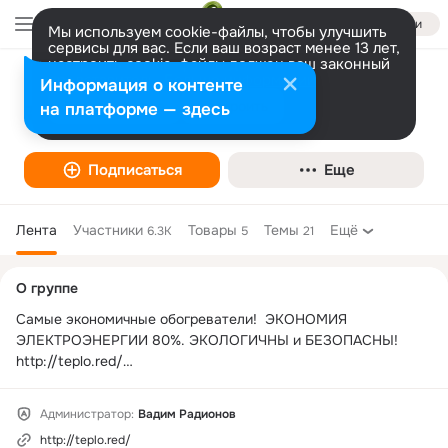
Войти
Мы используем cookie-файлы, чтобы улучшить
сервисы для вас. Если ваш возраст менее 13 лет,
настроить cookie-файлы должен ваш законный
представитель.
Больше информации
Информация о контенте
Кварцевые обогреватели TEXTURE
Разрешить все
Настроить
на платформе — здесь
Подписаться
Еще
Лента
Участники
Товары
Темы
Ещё
6.3K
5
21
Дополнительная
О группе
колонка
Самые экономичные обогреватели!  ЭКОНОМИЯ 
ЭЛЕКТРОЭНЕРГИИ 80%. ЭКОЛОГИЧНЫ и БЕЗОПАСНЫ! 

http://teplo.red/

mail: 
texture52@mail.ru
Администратор:
Вадим Радионов
http://teplo.red/