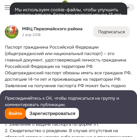
Войти
Мы используем cookie-файлы, чтобы улучшить
сервисы для вас. Если ваш возраст менее 13 лет,
настроить cookie-файлы должен ваш законный
МФЦ Первомайского района
представитель.
Больше информации
МФЦ Первомайского района
Подписаться
Разрешить все
Настроить
Лента
Участники
Темы
Фото
Ещё
1.2K
1.5K
2.7K
2 апр 2018
Паспорт гражданина Российской Федерации 
Дополнительная
колонка
Всё
1 520
Обсуждаемые
(общегражданский или национальный паспорт) – это 
главный документ, удостоверяющий личность гражданина 
Российской Федерации на территории РФ.
Общегражданский паспорт обязаны иметь все граждане РФ, 
достигшие 14-ти лет и проживающие на территории РФ.
Заявление на получение паспорта РФ может быть подано 
гражданином РФ, которому исполнилось 14 лет. Подать 
Присоединяйтесь к ОК, чтобы подписаться на группу и
такое заявление необходимо в течение 30 дней после дня 
комментировать публикации.
рождения.
Для получения паспорта необходимы следующие 
Войти
Зарегистрироваться
документы:
1. Заявление о выдаче паспорта по форме 1П.
2. Свидетельство о рождении. В случае отсутствия на 