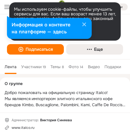
Войти
Мы используем cookie-файлы, чтобы улучшить
сервисы для вас. Если ваш возраст менее 13 лет,
настроить cookie-файлы должен ваш законный
представитель.
Больше информации
Информация о контенте
Italco Coffee
Разрешить все
Настроить
на платформе — здесь
Подписаться
Еще
Лента
Участники
Темы
Фото
Видео
Подарки
19
8
14
Дополнительная
О группе
колонка
Добро пожаловать на официальную страницу Italco!

Мы являемся импортером элитного итальянского кофе 
брендов Kimbo, Buscaglione, Palombini, Kami, Caffe De Roccis 
и цейлонского чая Heladiv.

В нашем магазине представлен широкий ассортимент 
Администратор:
Виктория Синяева
кофейной и чайной продукции.

www.italco.ru
Еще одно направление деятельности компании - услуга 