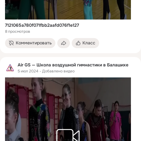
7121065a780f071fbb2aafd076f1e127
8 просмотров
Комментировать
Класс
Air GS — Школа воздушной гимнастики в Балашихе
5 июл 2024
Добавлено видео