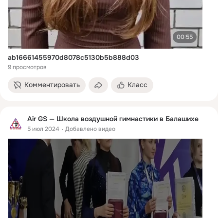
00:55
ab16661455970d8078c5130b5b888d03
9 просмотров
Комментировать
Класс
Air GS — Школа воздушной гимнастики в Балашихе
5 июл 2024
Добавлено видео