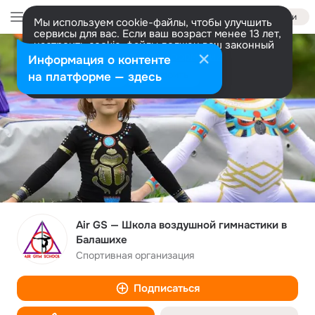
Войти
Мы используем cookie-файлы, чтобы улучшить
сервисы для вас. Если ваш возраст менее 13 лет,
настроить cookie-файлы должен ваш законный
представитель.
Больше информации
Информация о контенте
Разрешить все
Настроить
на платформе — здесь
Air GS — Школа воздушной гимнастики в
Балашихе
Спортивная организация
Подписаться