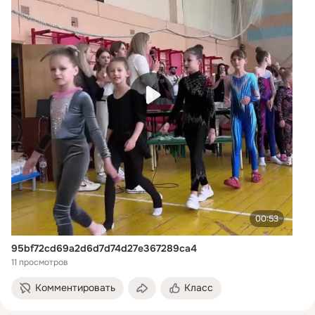
00:53
95bf72cd69a2d6d7d74d27e367289ca4
11 просмотров
Комментировать
Класс