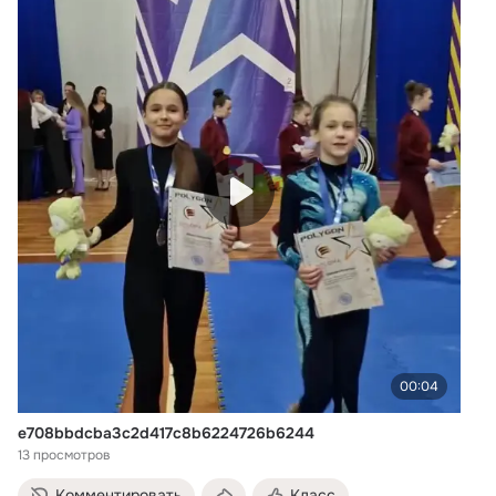
00:04
e708bbdcba3c2d417c8b6224726b6244
13 просмотров
Комментировать
Класс