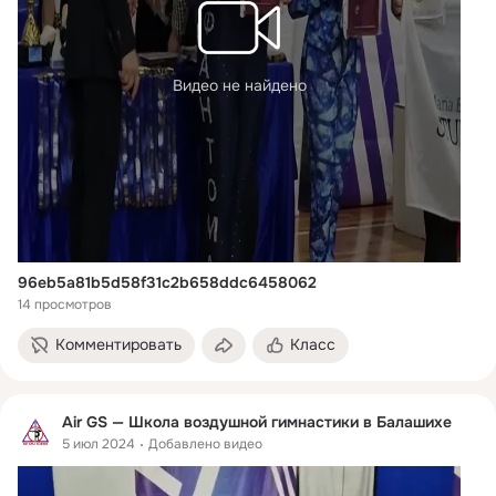
Видео не найдено
96eb5a81b5d58f31c2b658ddc6458062
14 просмотров
Комментировать
Класс
Air GS — Школа воздушной гимнастики в Балашихе
5 июл 2024
Добавлено видео