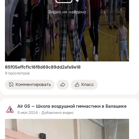
Видео не найдено
85f05effcf1c16f8d69c89dd2afa9e18
9 просмотров
Комментировать
Класс
Air GS — Школа воздушной гимнастики в Балашихе
5 июл 2024
Добавлено видео