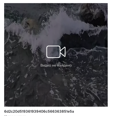
Детский фитнес
Видео не найдено
6d2c20d519361939406c566363851e5a