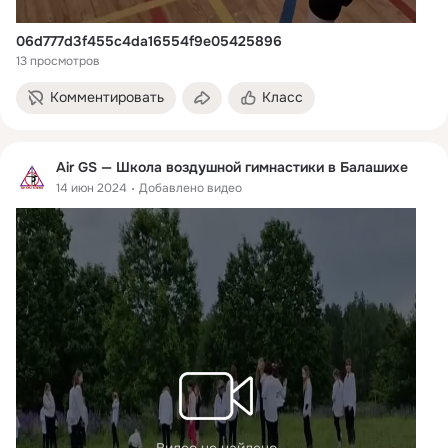
06d777d3f455c4da16554f9e05425896
13 просмотров
Комментировать
Класс
Air GS — Школа воздушной гимнастики в Балашихе
14 июн 2024
Добавлено видео
Видео не найдено