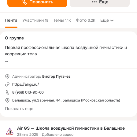
Позвонить
Еще
Лента
Участники
Темы
Фото
Ещё
18
1.1K
3.2K
Дополнительная
О группе
колонка
Первая профессиональная школа воздушной гимнастики и 
коррекции тела

Наш адрес: г. Балашиха, ул. Заречная, д.44. 

Вход со двора

Администратор:
Виктор Пугачев
Телефон: +7 (968) 013-90-60

https://airgs.ru/
Для Вас открыт набор в группы:

8 (968) 013-90-60
Pole Dance,

Балашиха, ул.Заречная, 44, Балашиха (Московская область)
Air Dance,

Показать еще
Боди Флекс,

Растяжка,

Йога,

Air GS — Школа воздушной гимнастики в Балашихе
Группа здоровья,

28 янв 2025
Добавлено видео