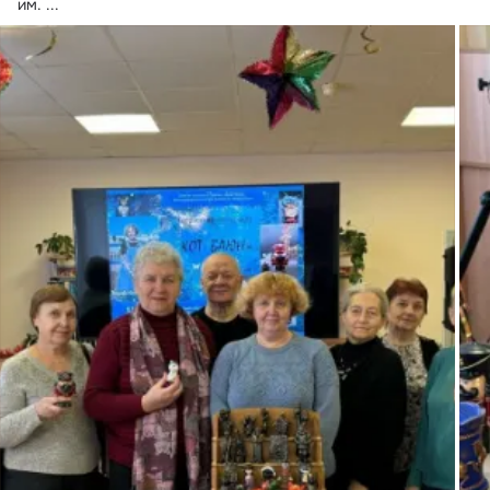
им.
 ...