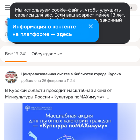
Войти
Мы используем cookie-файлы, чтобы улучшить
сервисы для вас. Если ваш возраст менее 13 лет,
настроить cookie-файлы должен ваш законный
Централизованная система библиотек города Курска
представитель.
Больше информации
Информация о контенте
Разрешить все
Настроить
на платформе — здесь
Лента
Участники
Темы
Фото
Ещё
1.8K
19K
104K
Дополнительная
колонка
Всё
19 241
Обсуждаемые
Централизованная система библиотек города Курска
добавлена 26 февраля в 11:24
В Курской области проходит масштабная акция от 
Минкультуры России «Культура поMAХимуму».
 ...