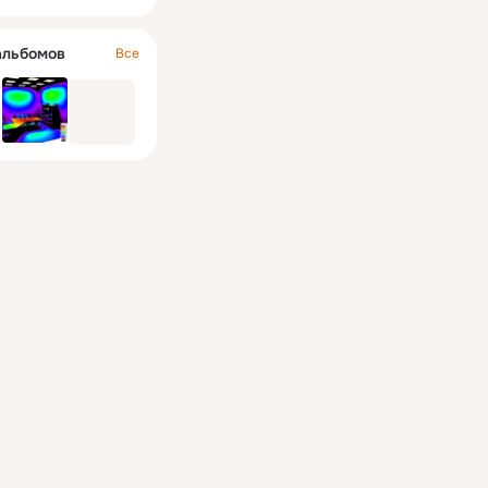
альбомов
Все