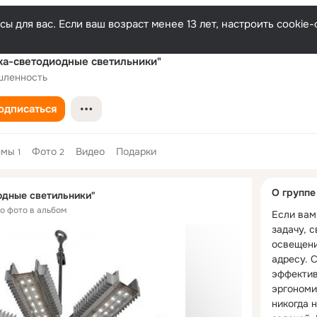
ы для вас. Если ваш возраст менее 13 лет, настроить cooki
а-светодиодные светильники"
ленность
одписаться
емы
Фото
Видео
Подарки
1
2
Дополнитель
О группе
дные светильники"
колонка
но фото в альбом
Если вам
задачу, с
освещени
адресу. С
эффектив
эргономи
никогда н