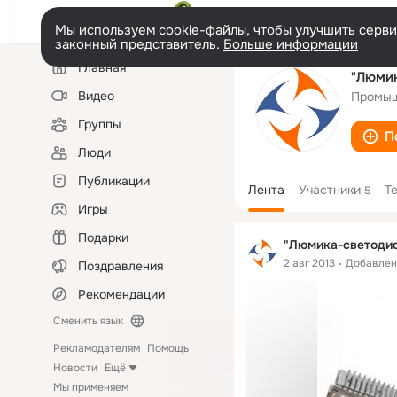
Мы используем cookie-файлы, чтобы улучшить сервис
законный представитель.
Больше информации
Левая
Главная
колонка
"Люмик
Видео
Промыш
Группы
П
Люди
Публикации
Лента
Участники
Т
5
Игры
Подарки
"Люмика-светодио
2 авг 2013
Добавле
Поздравления
Рекомендации
Сменить язык
Рекламодателям
Помощь
Новости
Ещё
Мы применяем