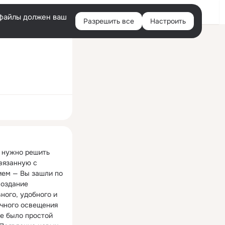
Войти
e-файлы должен ваш
Разрешить все
Настроить
Правая
колонка
ная
 нужно решить 
вязанную с 
ем — Вы зашли по 
оздание 
ного, удобного и 
чного освещения 
е было простой 