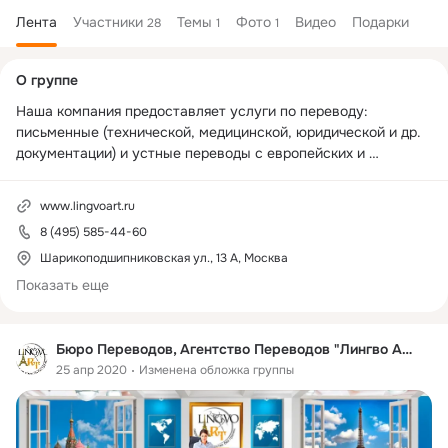
Лента
Участники
Темы
Фото
Видео
Подарки
28
1
1
Дополнительная
О группе
колонка
Наша компания предоставляет услуги по переводу: 
письменные (технической, медицинской, юридической и др. 
документации) и устные переводы с европейских и 
восточных языков, редактирование, нотариальное 
заверение документов.

www.lingvoart.ru
Мы гарантируем качество и оперативность 
8 (495) 585-44-60
предоставляемых нами услуг. Нашим кредо является гибкая 
ценовая политика, профессиональное и быстрое исполнение 
Шарикоподшипниковская ул., 13 А, Москва
работы, полная конфиденциальность и сохранность 
Показать еще
документов.

Мы активно развивающаяся, многопрофильное агентство 
Бюро Переводов, Агентство Переводов "Лингво Арт"
переводов, осуществляющее свою деятельность на основе 
25 апр 2020
Изменена обложка группы
долгосрочного и плодотворного сотрудничества с частными 
и корпоративными заказчиками, большинство из которых 
стали нашими постоянными клиентами.