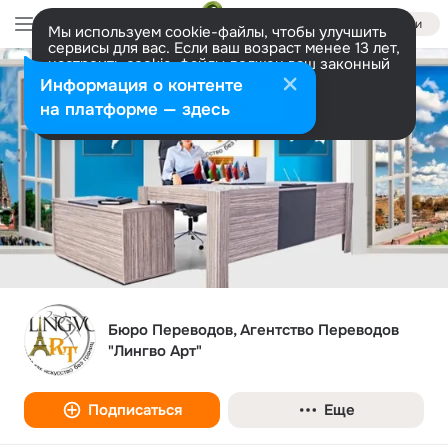
Войти
Мы используем cookie-файлы, чтобы улучшить
сервисы для вас. Если ваш возраст менее 13 лет,
настроить cookie-файлы должен ваш законный
представитель.
Больше информации
Информация о контенте
Разрешить все
Настроить
на платформе — здесь
Бюро Переводов, Агентство Переводов
"Лингво Арт"
Подписаться
Еще