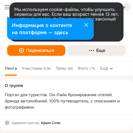
Войти
Мы используем cookie-файлы, чтобы улучшить
сервисы для вас. Если ваш возраст менее 13 лет,
настроить cookie-файлы должен ваш законный
представитель.
Больше информации
Информация о контенте
КРЫМ-СОЧИ.РФ -бронирование отелей
Разрешить все
Настроить
на платформе — здесь
на Черном море
Подписаться
Еще
Лента
Участники
Темы
Фото
Ещё
8.9K
381
1.7K
Дополнительная
О группе
колонка
Портал для туристов. Он-Лайн бронирование отелей. 
Аренда автомобилей. 100% путеводитель, с описанием и 
фотографиями.
Администратор:
Крым Сочи