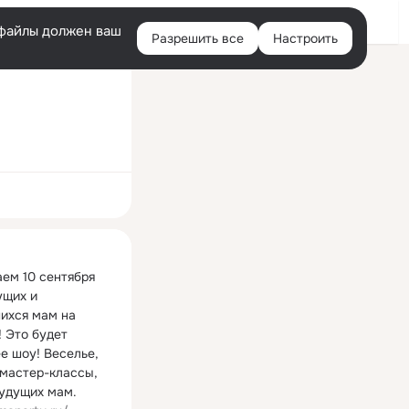
Войти
e-файлы должен ваш
Разрешить все
Настроить
Правая
колонка
ная
ем 10 сентября 
щих и 
ихся мам на 
 Это будет 
е шоу! Веселье, 
 мастер-классы, 