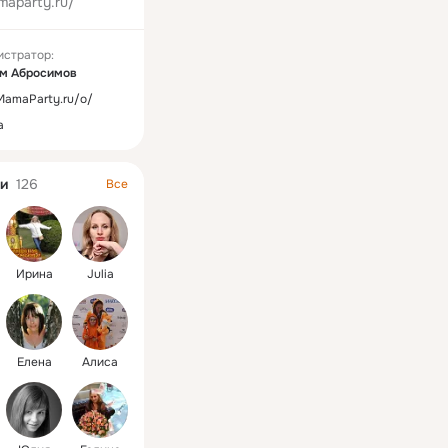
maparty.ru/
истратор:
м Абросимов
/MamaParty.ru/o/
а
и
126
Все
Ирина
Julia
Елена
Алиса