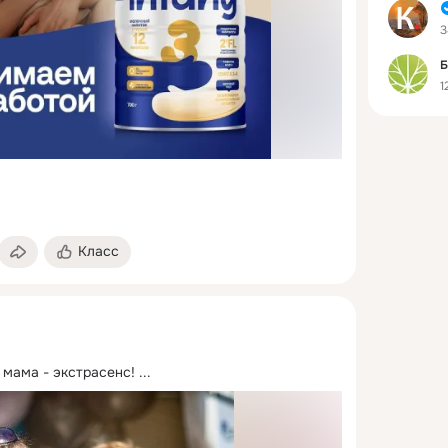
3
1
Класс
 мама - экстрасенс!
 ...