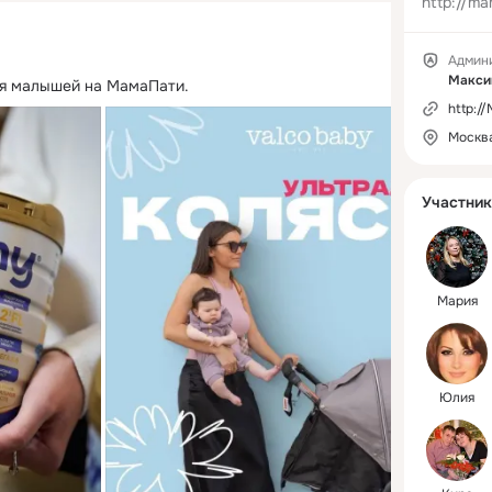
http://ma
Админ
Макси
я малышей на МамаПати.
http:/
Москв
Участник
Мария
Юлия