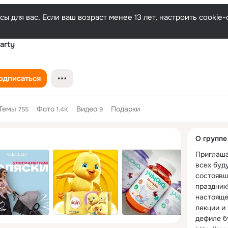
ы для вас. Если ваш возраст менее 13 лет, настроить cooki
arty
одписаться
Темы
Фото
Видео
Подарки
755
1.4K
9
Дополнитель
О группе
колонка
Приглаша
всех буду
состоявш
праздник!
настояще
лекции и