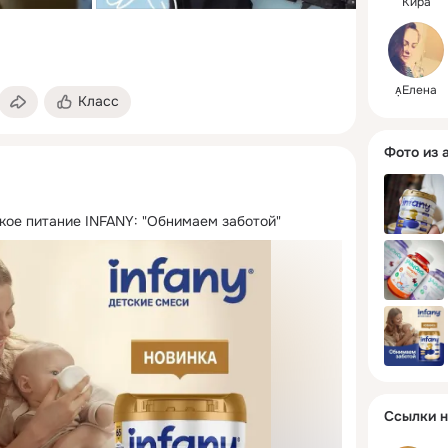
Кира
Елена
Класс
Фото из 
ое питание INFANY: "Обнимаем заботой"
Ссылки н