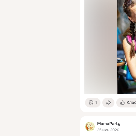
1
Кла
MamaParty
25 июн 2020