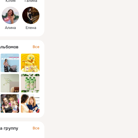
Юлия
Галина
Алина
Елена
альбомов
Все
а группу
Все