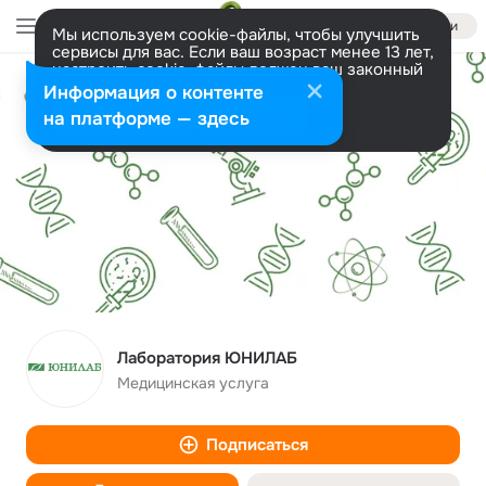
Войти
Мы используем cookie-файлы, чтобы улучшить
сервисы для вас. Если ваш возраст менее 13 лет,
настроить cookie-файлы должен ваш законный
представитель.
Больше информации
Информация о контенте
Разрешить все
Настроить
на платформе — здесь
Лаборатория ЮНИЛАБ
Медицинская услуга
Подписаться