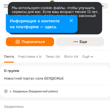
Войти
Мы используем cookie-файлы, чтобы улучшить
сервисы для вас. Если ваш возраст менее 13 лет,
настроить cookie-файлы должен ваш законный
представитель.
Больше информации
Информация о контенте
БЕРДЮЖЬЕ МЕДИА
Разрешить все
Настроить
на платформе — здесь
Интернет-СМИ
Подписаться
Еще
Лента
Участники
Темы
Фото
Ещё
4.1K
10K
10K
Дополнительная
О группе
колонка
Новостной портал села БЕРДЮЖЬЕ
с. Бердюжье (Бердюжский район)
Закреплено