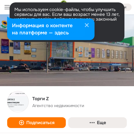
Войти
Мы используем cookie-файлы, чтобы улучшить
сервисы для вас. Если ваш возраст менее 13 лет,
настроить cookie-файлы должен ваш законный
представитель.
Больше информации
Информация о контенте
Разрешить все
Настроить
на платформе — здесь
Торги Z
Агентство недвижимости
Подписаться
Еще