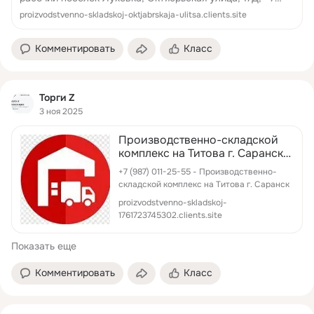
(929) 747-33-88 - Производственно складской комплекс
proizvodstvenno-skladskoj-oktjabrskaja-ulitsa.clients.site
Луховка
Комментировать
Класс
Торги Z
3 ноя 2025
Производственно-складской
комплекс на Титова г. Саранск -
Продажа и аренда
+7 (987) 011-25-55 - Производственно-
коммерческой недвижимости
складской комплекс на Титова г. Саранск
proizvodstvenno-skladskoj-
1761723745302.clients.site
Показать еще
Комментировать
Класс