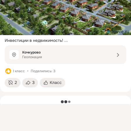
Инвестиции в недвижимость!
 ...
Кочкурово
Геолокация
1 класс
Поделились: 3
2
3
Класс
загрузка
Присоединяйтесь к ОК, чтобы подписаться на группу и
комментировать публикации.
Войти
Зарегистрироваться