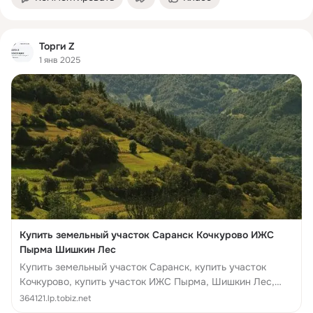
Торги Z
1 янв 2025
Купить земельный участок Саранск Кочкурово ИЖС
Пырма Шишкин Лес
Купить земельный участок Саранск, купить участок
Кочкурово, купить участок ИЖС Пырма, Шишкин Лес,
отдых Шишкин Лес, участок Шишкин лес, купить шишкин
364121.lp.tobiz.net
лес,