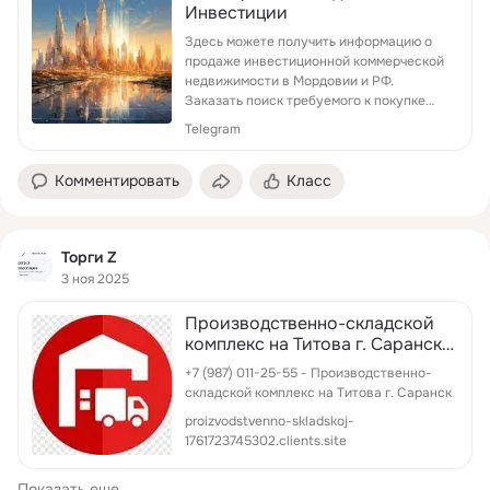
Инвестиции
Здесь можете получить информацию о
продаже инвестиционной коммерческой
недвижимости в Мордовии и РФ.
Заказать поиск требуемого к покупке
объекта недвижимости по РФ с
Telegram
дисконтом до 50% здесь ➡️ @torgiz Сайт:
http...
Комментировать
Класс
Торги Z
3 ноя 2025
Производственно-складской
комплекс на Титова г. Саранск -
Продажа и аренда
+7 (987) 011-25-55 - Производственно-
коммерческой недвижимости
складской комплекс на Титова г. Саранск
proizvodstvenno-skladskoj-
1761723745302.clients.site
Показать еще