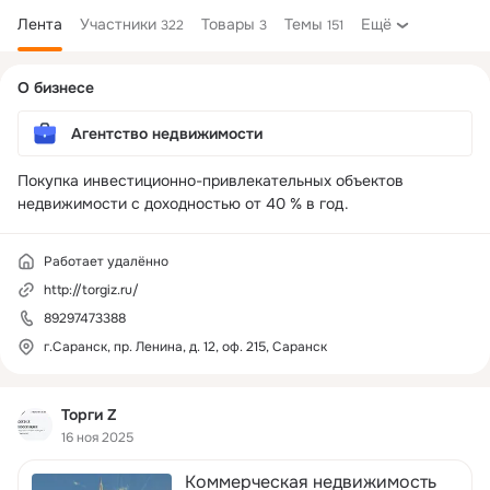
Лента
Участники
Товары
Темы
Ещё
322
3
151
Дополнительная
О бизнесе
колонка
Агентство недвижимости
Покупка инвестиционно-привлекательных объектов 
Работает удалённо
http://torgiz.ru/
89297473388
г.Саранск, пр. Ленина, д. 12, оф. 215, Саранск
Торги Z
16 ноя 2025
Коммерческая недвижимость