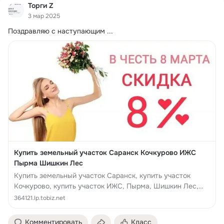
Торги Z
3 мар 2025
Поздравляю с наступающим
 ...
Купить земельный участок Саранск Кочкурово ИЖС
Пырма Шишкин Лес
Купить земельный участок Саранск, купить участок
Кочкурово, купить участок ИЖС, Пырма, Шишкин Лес,
отдых Шишкин Лес, участок Шишкин лес, купить шишкин
364121.lp.tobiz.net
лес,
Комментировать
Класс