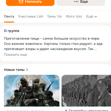
Написать
Еще
Лента
Участники
Темы
Фото
Ещё
2.6M
73K
154K
Дополнительная
О группе
колонка
Приготовление пищи - самое большое искусство в мире. 
Оно важнее живописи. Картины только глаз радуют, а еда 
притягивает взоры и дарит наслаждение вкусом. Так 
научимся искусству кулинарии вместе!
Показать еще
Новые темы
👊 Гвардейцы-десантники