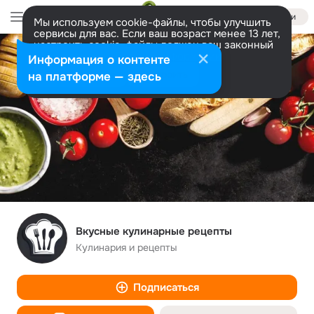
Войти
Мы используем cookie-файлы, чтобы улучшить
сервисы для вас. Если ваш возраст менее 13 лет,
настроить cookie-файлы должен ваш законный
представитель.
Больше информации
Информация о контенте
Разрешить все
Настроить
на платформе — здесь
Вкусные кулинарные рецепты
Кулинария и рецепты
Подписаться