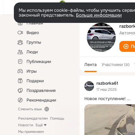
Мы используем cookie-файлы, чтобы улучшить сервис
законный представитель.
Больше информации
Левая
Главная
колонка
razbor
Видео
Автомо
Группы
П
Люди
Публикации
Лента
Участники
130
Игры
Подарки
razborka61
17 мар 2025
Поздравления
Новое поступление!
 ...
Рекомендации
Сменить язык
Рекламодателям
Помощь
Новости
Ещё
Мы применяем