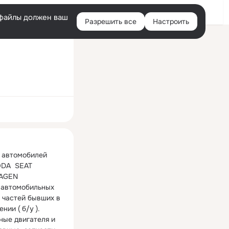
Войти
e-файлы должен ваш
Разрешить все
Настроить
Правая
колонка
ная
 автомобилей 
DA  SEAT 
GEN

автомобильных 
 частей бывших в 
нии ( б/у ). 
ные двигателя и 