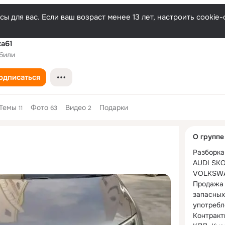
ы для вас. Если ваш возраст менее 13 лет, настроить cooki
ka61
били
одписаться
Темы
Фото
Видео
Подарки
11
63
2
Дополнитель
О группе
колонка
Разборка
AUDI SKO
VOLKSWA
Продажа 
запасных
употребле
Контракт