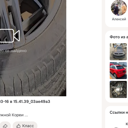
Алексей
Фото из 
ео не найдено
3-16 в 15.41.39_03ae49a3
Ссылки н
Южной Кореи
 ...
К
Класс