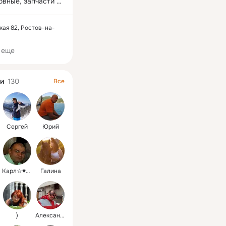
овные, запчасти 
ходовка.
кая 82, Ростов-на-
 еще
и
130
Все
Сергей
Юрий
Карл☆♥★♡♧
Галина
)
Aлександр