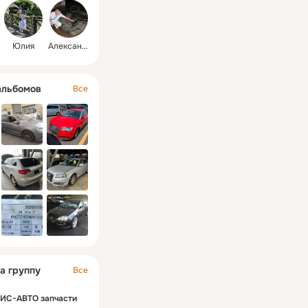
Юлия
Александр
альбомов
Все
а группу
Все
ИС-АВТО запчасти