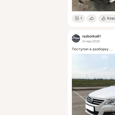
1
Кла
razborka61
21 мар 2020
Поступил в разборку
 ...