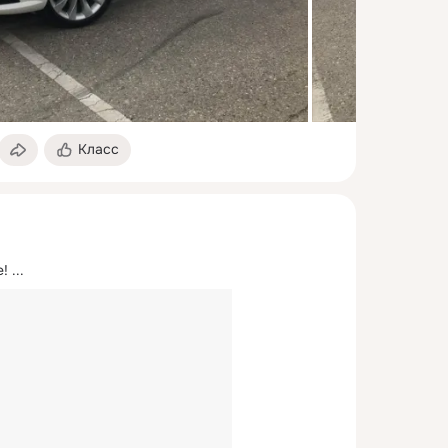
Класс
е!
 ...