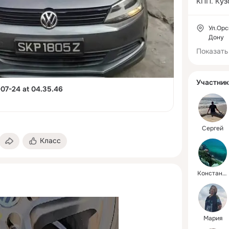
КПП. Куз
салона, 
Ул.Орс
Дону
Показать
Участник
07-24 at 04.35.46
Сергей
Класс
Константин
Мария