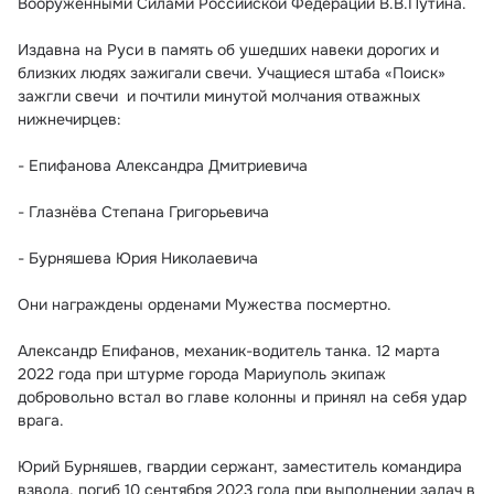
Вооружёнными Силами Российской Федерации В.В.Путина.
Издавна на Руси в память об ушедших навеки дорогих и 
близких людях зажигали свечи. Учащиеся штаба «Поиск» 
зажгли свечи  и почтили минутой молчания отважных 
нижнечирцев: 
- Епифанова Александра Дмитриевича
- Глазнёва Степана Григорьевича
- Бурняшева Юрия Николаевича
Они награждены орденами Мужества посмертно.
Александр Епифанов, механик-водитель танка. 12 марта 
2022 года при штурме города Мариуполь экипаж 
добровольно встал во главе колонны и принял на себя удар 
врага. 
Юрий Бурняшев, гвардии сержант, заместитель командира 
взвода, погиб 10 сентября 2023 года при выполнении задач в 