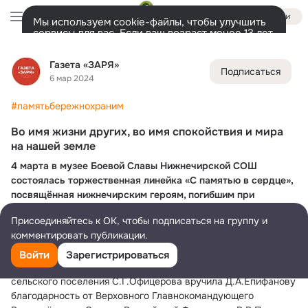
Войти
Мы используем cookie-файлы, чтобы улучшить
сервисы для вас. Если ваш возраст менее 13 лет,
настроить cookie-файлы должен ваш законный
Газета «ЗАРЯ»
представитель.
Больше информации
Газета «ЗАРЯ»
Подписаться
Разрешить все
Настроить
Лента
Участники
Темы
Фото
Ещё
6.2K
14K
20K
6 мар 2024
#памятьбережнохраним
Дополнительная
колонка
Всё
14 507
Обсуждаемые
Во имя жизни других, во имя спокойствия и мира
на нашей земле
4 марта в музее Боевой Славы Нижнечирской СОШ 
состоялась торжественная линейка «С памятью в сердце», 
посвящённая нижнечирским героям, погибшим при 
выполнении воинского долга в зоне проведения СВО.
Присоединяйтесь к ОК, чтобы подписаться на группу и
комментировать публикации.
На встрече присутствовали родители и родственники 
Епифанова Александра Дмитриевича, Глазнёва Степана 
Войти
Зарегистрироваться
Григорьевича. Ведущий специалист Нижнечирского 
сельского поселения С.Г.Офицерова вручила Д.А.Епифанову 
благодарность от Верховного Главнокомандующего 