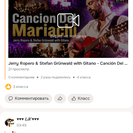
Видео не найдено
Jerry Ropero & Stefan Grünwald with Gitano - Canción Del Mariachi
21 просмотр
0 комментариев
2 раза поделились
4 класса
3 класса
Комментировать
Класс
♥♥♥ 𝐿𝒳 ♥♥♥
03:45