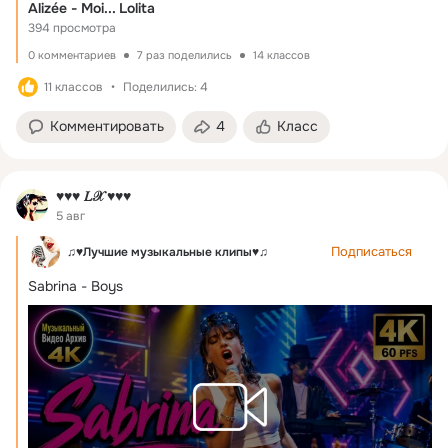
Alizée - Moi... Lolita
394 просмотра
0 комментариев
7 раз поделились
14 классов
11 классов
Поделились: 4
Комментировать
4
Класс
♥♥♥ 𝐿𝒳 ♥♥♥
5 авг
Подписаться
♫♥Лучшие музыкальные клипы♥♫
Sabrina - Boys