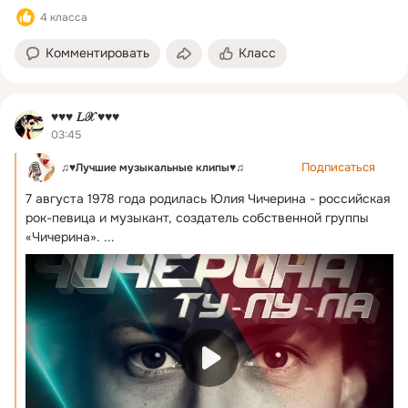
4 класса
Комментировать
Класс
♥♥♥ 𝐿𝒳 ♥♥♥
03:45
Подписаться
♫♥Лучшие музыкальные клипы♥♫
7 августа 1978 года родилась Юлия Чичерина - российская 
рок-певица и музыкант, создатель собственной группы 
«Чичерина».
 ...