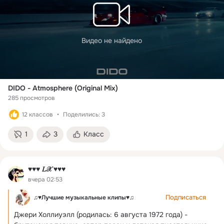
Видео не найдено
DIDO - Atmosphere (Original Mix)
285 просмотров
12 классов
Поделились: 3
1
3
Класс
♥♥♥ 𝐿𝒳 ♥♥♥
вчера 02:53
Подписаться
♫♥Лучшие музыкальные клипы♥♫
Джери Холлиуэлл (родилась: 6 августа 1972 года) - 