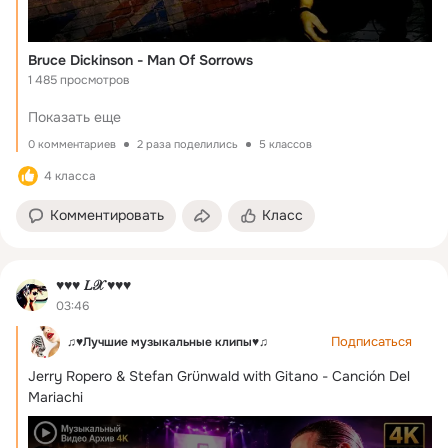
Bruce Dickinson - Man Of Sorrows
1 485 просмотров
Показать еще
0 комментариев
2 раза поделились
5 классов
4 класса
Комментировать
Класс
♥♥♥ 𝐿𝒳 ♥♥♥
03:46
Подписаться
♫♥Лучшие музыкальные клипы♥♫
Jerry Ropero & Stefan Grünwald with Gitano - Canción Del 
Mariachi