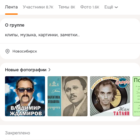
Лента
Участники
Темы
Фото
Ещё
8.7K
8K
1.6K
Дополнительная
О группе
колонка
клипы, музыка, картинки, заметки..
Новосибирск
Новые фотографии
Закреплено