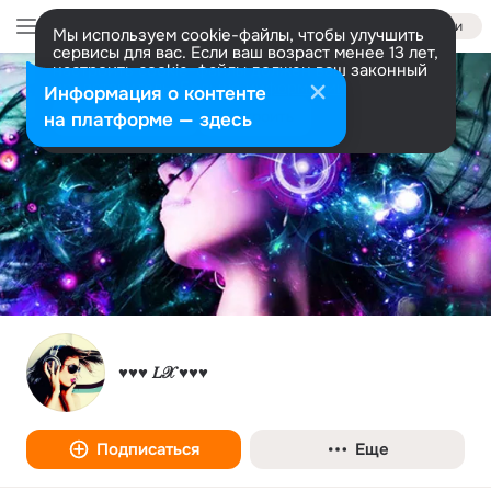
Войти
Мы используем cookie-файлы, чтобы улучшить
сервисы для вас. Если ваш возраст менее 13 лет,
настроить cookie-файлы должен ваш законный
представитель.
Больше информации
Информация о контенте
Разрешить все
Настроить
на платформе — здесь
♥♥♥ 𝐿𝒳 ♥♥♥
Подписаться
Еще