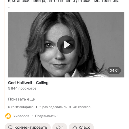
британская певица, автор песен и детская писательница.
...
04:01
Geri Halliwell - Calling
5 844 просмотра
Показать еще
0 комментариев
6 раз поделились
48 классов
6 классов
Поделились: 1
Комментировать
1
Класс