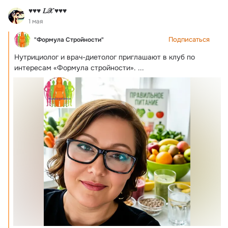
♥♥♥ 𝐿𝒳 ♥♥♥
1 мая
Подписаться
"Формула Стройности"
Нутрициолог и врач-диетолог приглашают в клуб по 
интересам «Формула стройности».
 ...