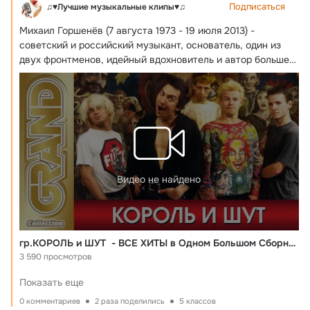
Подписаться
♫♥Лучшие музыкальные клипы♥♫
Михаил Горшенёв (7 августа 1973 - 19 июля 2013) - 
советский и российский музыкант, основатель, один из 
двух фронтменов, идейный вдохновитель и автор большей 
части музыки и некоторых текстов рок-группы «Король и 
Шут».
 ...
Видео не найдено
гр.КОРОЛЬ и ШУТ - ВСЕ ХИТЫ в Одном Большом Сборнике | Лучшие Песни | Русский Рок
3 590 просмотров
Показать еще
0 комментариев
2 раза поделились
5 классов