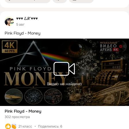
♥♥♥ 𝐿𝒳 ♥♥♥
5 авг
Pink Floyd - Money
Видео не найдено
Pink Floyd - Money
302 просмотра
21 класс
Поделились: 6