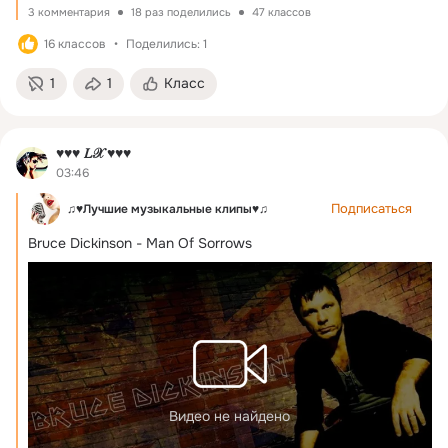
3 комментария
18 раз поделились
47 классов
16 классов
Поделились: 1
1
1
Класс
♥♥♥ 𝐿𝒳 ♥♥♥
03:46
Подписаться
♫♥Лучшие музыкальные клипы♥♫
Bruce Dickinson - Man Of Sorrows
Видео не найдено