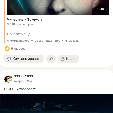
02:49
Чичерина - Ту-лу-ла
5 698 просмотров
Показать еще
0 комментариев
2 раза поделились
6 классов
5 классов
Комментировать
Класс
♥♥♥ 𝐿𝒳 ♥♥♥
вчера 02:54
DIDO - Atmosphere