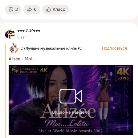
2
6
Класс
♥♥♥ 𝐿𝒳 ♥♥♥
5 авг
Подписаться
♫♥Лучшие музыкальные клипы♥♫
Alizée - Moi...
Видео не найдено