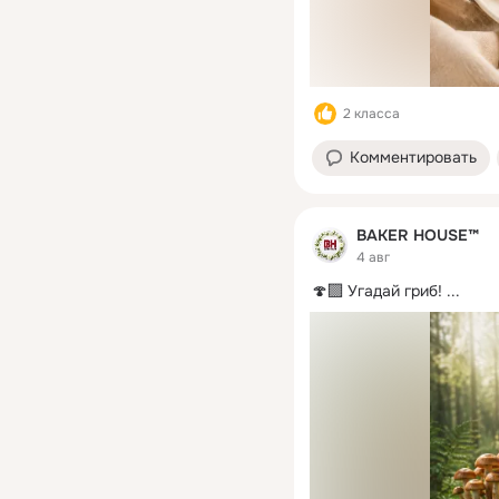
2 класса
Комментировать
BAKER HOUSE™
4 авг
🍄‍🟫 Угадай гриб!
 ...