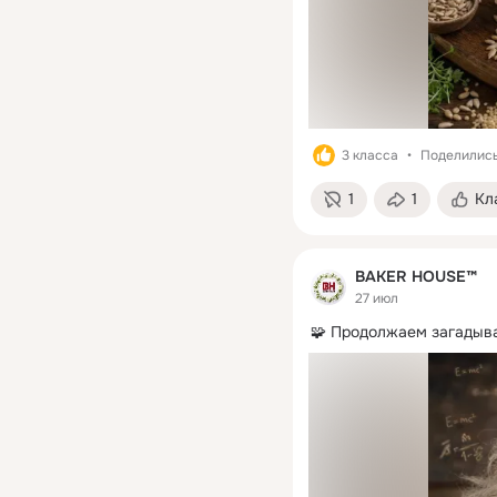
3 класса
Поделились:
1
1
Кл
BAKER HOUSE™
27 июл
🧩 Продолжаем загадыва