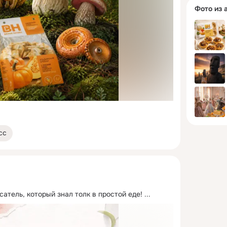
Фото из 
сс
сатель, который знал толк в простой еде!
 ...