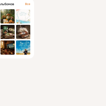
альбомов
Все