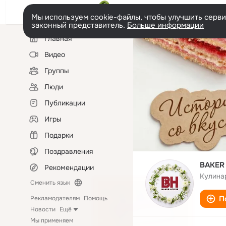
Мы используем cookie-файлы, чтобы улучшить сервис
законный представитель.
Больше информации
Левая
Главная
колонка
Видео
Группы
Люди
Публикации
Игры
Подарки
Поздравления
BAKER
Рекомендации
Кулина
Сменить язык
П
Рекламодателям
Помощь
Новости
Ещё
Мы применяем