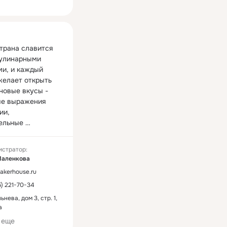
ная
трана славится 
улинарными 
и, и каждый 
желает открыть 
новые вкусы - 
е выражения 
и, 
ельные 
ения искусства, 
веками 
истратор:
ают к себе людей 
Маленкова
голков мира. 
kerhouse.ru
плотить эту мечту 
5) 221-70-34
 эксперты BAKER 
святили себя 
ьнева, дом 3, стр. 1,
 богатых 
а
ых и кулинарных 
 еще