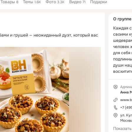
Товары
Темы
Фото
Видео
Подарки
8
1.6K
3.3K
71
Дополнитель
О группе
колонка
Каждая с
своими к
рибами и грушей — неожиданный дуэт, который вас 
шедеврам
человек 
для себя 
подлинны
души наци
восхитит
произвед
которые 
Админ
притягив
Анна 
со всех у
www.ba
Чтобы во
+7 (49
в жизнь,
HOUSE по
ул. Кул
изучению
Москв
культурн
Показать