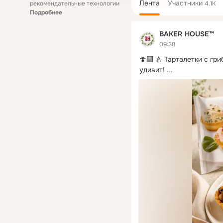
Лента
Участники
рекомендательные технологии
4.1K
Подробнее
BAKER HOUSE™
09:38
🍄‍🟫 🍐 Тарталетки с г
удивит!
 ...