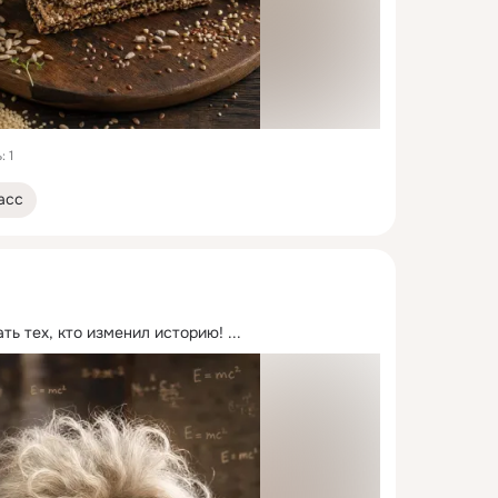
 1
асс
ть тех, кто изменил историю!
 ...