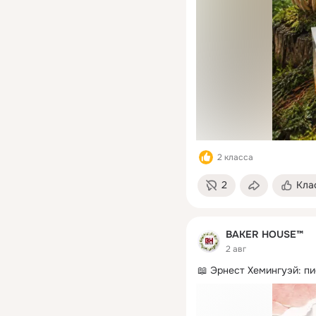
2 класса
2
Кла
BAKER HOUSE™
2 авг
📖 Эрнест Хемингуэй: пи