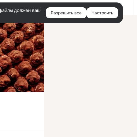
Войти
e-файлы должен ваш
Разрешить все
Настроить
Правая
колонка