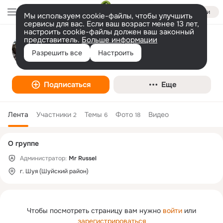
Войти
Мы используем cookie-файлы, чтобы улучшить
сервисы для вас. Если ваш возраст менее 13 лет,
настроить cookie-файлы должен ваш законный
представитель.
Больше информации
Строитель
Разрешить все
Настроить
Творчество
Подписаться
Еще
Лента
Участники
Темы
Фото
Видео
2
6
18
Дополнительная
О группе
колонка
Администратор:
Mr Russel
г. Шуя (Шуйский район)
Чтобы посмотреть страницу вам нужно
войти
или
зарегистрироваться