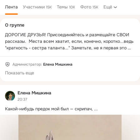
Лента
Участники
Темы
Фото
Ещё
15K
10K
15K
Дополнительная
О группе
колонка
ДОРОГИЕ ДРУЗЬЯ! Присоединяйтесь и размещайте СВОИ 
рассказы.  Места всем хватит, если, конечно, коротко...ведь 
"краткость - сестра таланта..." Заметьте, не я первая это 
сказала.
Администратор:
Елена Мишкина
Показать еще
Елена Мишкина
20:37
Какой-нибудь предок мой был — скрипач,
 ...