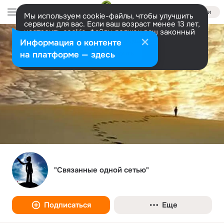
Войти
Мы используем cookie-файлы, чтобы улучшить
сервисы для вас. Если ваш возраст менее 13 лет,
настроить cookie-файлы должен ваш законный
представитель.
Больше информации
Информация о контенте
Разрешить все
Настроить
на платформе — здесь
"Связанные одной сетью"
Подписаться
Еще