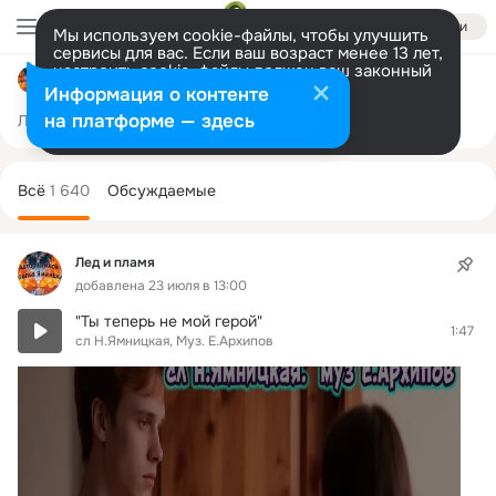
Войти
Мы используем cookie-файлы, чтобы улучшить
сервисы для вас. Если ваш возраст менее 13 лет,
настроить cookie-файлы должен ваш законный
Лед и пламя
представитель.
Больше информации
Информация о контенте
Разрешить все
Настроить
на платформе — здесь
Лента
Участники
Темы
Фото
Ещё
172
1.6K
1.6K
Дополнительная
колонка
Всё
1 640
Обсуждаемые
Лед и пламя
добавлена 23 июля в 13:00
"Ты теперь не мой герой"
1:47
сл Н.Ямницкая, Муз. Е.Архипов