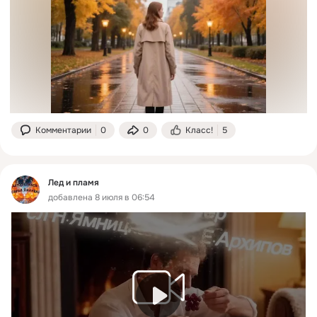
Комментарии
0
0
Класс!
5
Лед и пламя
добавлена 8 июля в 06:54