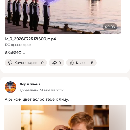
00:03
lv_0_20260725171600.mp4
120 просмотров
#ЗаВМФ
 ...
Комментарии
0
0
Класс!
5
Лед и пламя
добавлена 24 июля в 21:12
А рыжий цвет волос тебе к лицу,
 ...