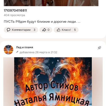
17109704116811
404 просмотра
ПУСТЬ РЯдом будут близкие и дорогие люди.
 ...
Комментарии
3
0
Класс!
5
Лед и пламя
добавлена 26 марта в 21:32