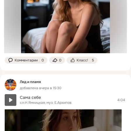
Комментарии
0
0
Класс!
5
Лед и пламя
добавлена вчера в 15:30
Сама себе
4:04
сл:Н.Ямницкая; муз: Е.Архипов