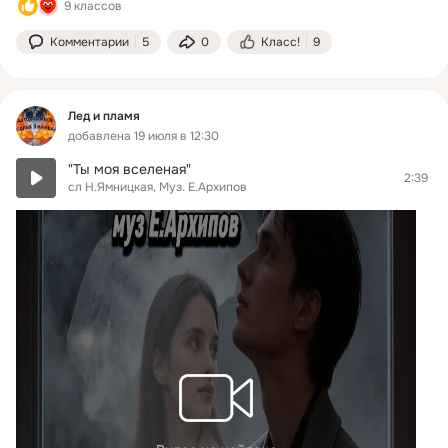
9 классов
Комментарии
5
0
Класс!
9
Лед и пламя
добавлена 19 июля в 12:30
"Ты моя вселеная"
2:39
сл Н.Ямницкая, Муз. Е.Архипов