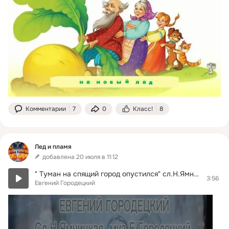
Комментарии
7
0
Класс!
8
Лед и пламя
добавлена 20 июля в 11:12
" Туман на спящий город опустился" сл.Н.Ямницкая; муз Е. Городецкий
3:56
Евгений Городецкий