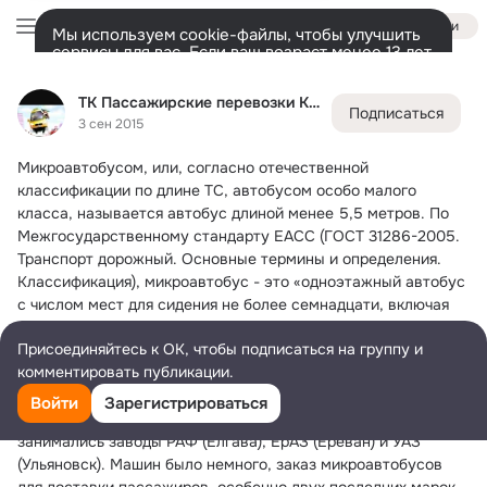
Войти
Мы используем cookie-файлы, чтобы улучшить
сервисы для вас. Если ваш возраст менее 13 лет,
настроить cookie-файлы должен ваш законный
ТК Пассажирские перевозки КБР
представитель.
Больше информации
ТК Пассажирские перевозки КБР
Подписаться
Разрешить все
Настроить
Лента
Участники
Товары
Темы
Ещё
497
4
266
3 сен 2015
Микроавтобусом, или, согласно отечественной 
Дополнительная
колонка
Всё
266
Обсуждаемые
классификации по длине ТС, автобусом особо малого 
класса, называется автобус длиной менее 5,5 метров.
 По 
Межгосударственному стандарту ЕАСС (ГОСТ 31286-2005. 
Транспорт дорожный. Основные термины и определения. 
Классификация), микроавтобус - это «одноэтажный автобус 
с числом мест для сидения не более семнадцати, включая 
место водителя». В классическом понимании автомобилей 
Присоединяйтесь к ОК, чтобы подписаться на группу и
этого типа, стоячих мест в микроавтобусе быть не должно.
комментировать публикации.
Микроавтобусы широко используются для обеспечения 
городских перевозок в качестве маршрутных такси. До 1985 
Войти
Зарегистрироваться
года в нашей стране выпуском автомобилей этого типа 
занимались заводы РАФ (Елгава), ЕрАЗ (Ереван) и УАЗ 
(Ульяновск). Машин было немного, заказ микроавтобусов 