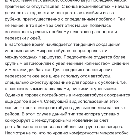
для доставки пассажиров, особенно двух последних марок, 
практически отсутствовал. С конца восьмидесятых – начала 
девяностых годов стали поступать автомобили из-за 
рубежа, преимущественно с определенным пробегом. Тем 
не менее, в то время за счет этих машин появилась 
возможность решить проблему нехватки транспорта и 
перевозки людей.
В настоящее время наблюдается тенденция сокращения 
использования микроавтобусов на пригородных и 
междугородных маршрутах. Предпочтение отдается более 
крупным автомобилям с увеличенным количеством сидений 
и местами для багажа. Для городских пассажирских 
перевозок также все шире используются автобусы, 
специально сконструированные для подобных условий, т.е. 
с накопительными площадками, низкими ступеньками.
Однако в городах потребность в микроавтобусах сохранится 
еще долгое время. Следующий вид использования этих 
машин – прокат микроавтобусов для выполнения заказных 
рейсов. В этом случае данный тип транспорта успешно 
конкурирует с междугородными моделями за счет 
рентабельности перевозок небольших групп пассажиров. 
Несмотря на то, что по уровню комфортности микроавтобус 