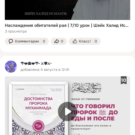
Наслаждения обитателей рая | 7/10 урок | Шейх Халид Исмаиль ᴴᴰ
3 просмотра
Комментарии
0
0
Класс!
0
🌴❤️🕋❤️🌴• ⚔️🛡️⚔️•
добавлена 4 августа в 12:41