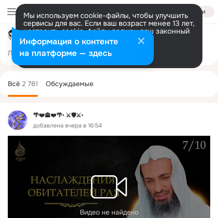
Войти
Мы используем cookie-файлы, чтобы улучшить
сервисы для вас. Если ваш возраст менее 13 лет,
настроить cookie-файлы должен ваш законный
Nikah po Sunne
представитель.
Больше информации
Информация о контенте
Разрешить все
Настроить
на платформе — здесь
Лента
Участники
Темы
Фото
Ещё
2.3K
2.7K
150
Дополнительная
колонка
Всё
2 781
Обсуждаемые
🌴❤️🕋❤️🌴• ⚔️🛡️⚔️•
добавлена вчера в 16:54
Видео не найдено