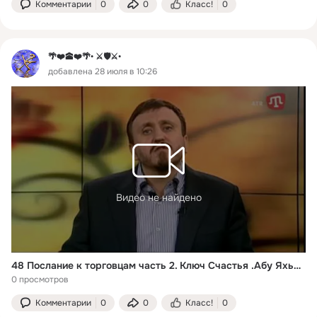
Комментарии
0
0
Класс!
0
🌴❤️🕋❤️🌴• ⚔️🛡️⚔️•
добавлена 28 июля в 10:26
Видео не найдено
48 Послание к торговцам часть 2. Ключ Счастья .Абу Яхья Крымский
0 просмотров
Комментарии
0
0
Класс!
0