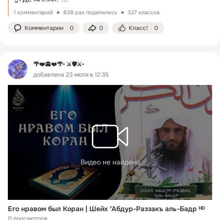
1 комментарий
838 раз поделились
327 классов
Комментарии
0
0
Класс!
0
🌴❤️🕋❤️🌴• ⚔️🛡️⚔️•
добавлена 23 июля в 12:35
Видео не найдено
Его нравом был Коран | Шейх ′Абдур-Раззакъ аль-Бадр ᴴᴰ
0 просмотров