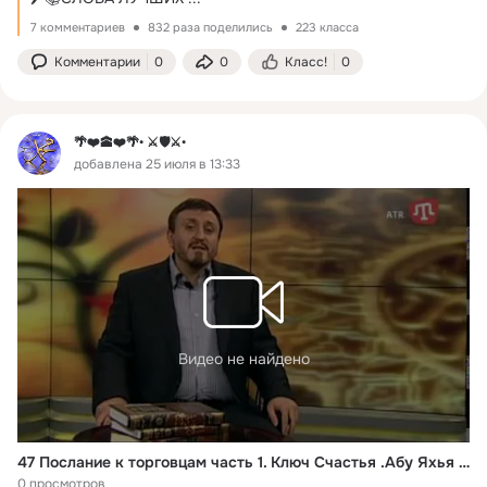
7 комментариев
832 раза поделились
223 класса
Комментарии
0
0
Класс!
0
🌴❤️🕋❤️🌴• ⚔️🛡️⚔️•
добавлена 25 июля в 13:33
Видео не найдено
47 Послание к торговцам часть 1. Ключ Счастья .Абу Яхья Крымский
0 просмотров