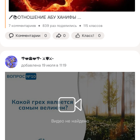
🖊️📚ОТНОШЕНИЕ АБУ ХАНИФЫ
 ...
7 комментариев
839 раз поделились
115 классов
Комментарии
0
0
Класс!
0
🌴❤️🕋❤️🌴• ⚔️🛡️⚔️•
добавлена 19 июля в 11:19
Видео не найдено