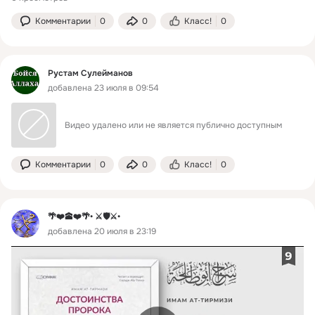
Комментарии
0
0
Класс!
0
Рустам Сулейманов
добавлена 23 июля в 09:54
Видео удалено или не является публично доступным
Комментарии
0
0
Класс!
0
🌴❤️🕋❤️🌴• ⚔️🛡️⚔️•
добавлена 20 июля в 23:19