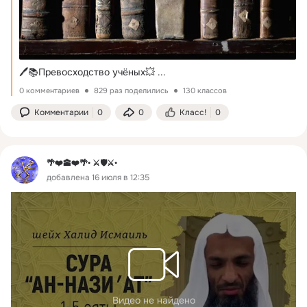
🖊️📚Превосходство учёных💥
 ...
0 комментариев
829 раз поделились
130 классов
Комментарии
0
0
Класс!
0
🌴❤️🕋❤️🌴• ⚔️🛡️⚔️•
добавлена 16 июля в 12:35
Видео не найдено