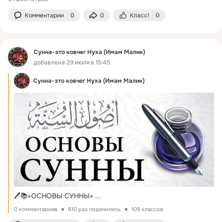
Комментарии
0
0
Класс!
0
Сунна-это ковчег Нуха (Имам Малик)
добавлена 29 июля в 15:45
Сунна-это ковчег Нуха (Имам Малик)
🖊️📚«ОСНОВЫ СУННЫ»
 ...
0 комментариев
810 раз поделились
109 классов