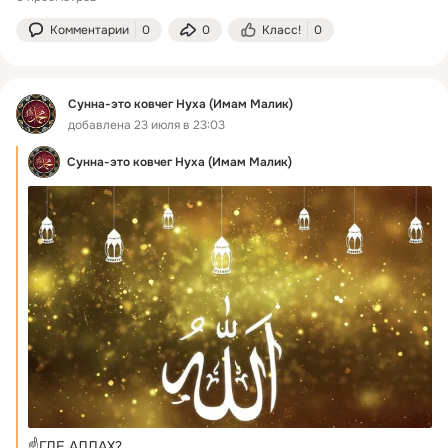
Комментарии
0
0
Класс!
0
Сунна-это ковчег Нуха (Имам Малик)
добавлена 23 июля в 23:03
Сунна-это ковчег Нуха (Имам Малик)
☝️ГДЕ АЛЛАХ?
 ...