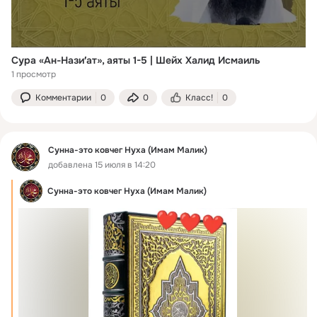
Сура «Ан-Нази′ат», аяты 1-5 | Шейх Халид Исмаиль
1 просмотр
Комментарии
0
0
Класс!
0
Сунна-это ковчег Нуха (Имам Малик)
добавлена 15 июля в 14:20
Сунна-это ковчег Нуха (Имам Малик)