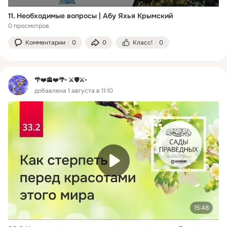
11. Необходимые вопросы | Абу Яхья Крымский
0 просмотров
Комментарии
0
0
Класс!
0
🌴❤️🕋❤️🌴• ⚔️🛡️⚔️•
добавлена 1 августа в 11:10
15:48