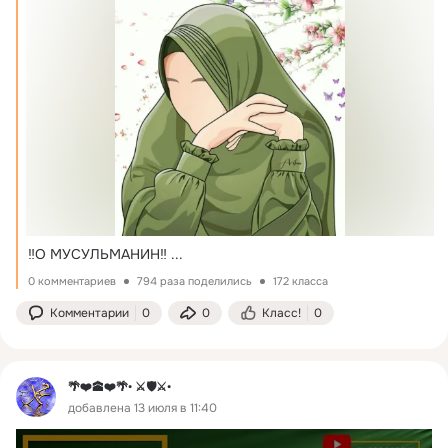
‼️О МУСУЛЬМАНИН‼️
 ...
0 комментариев
794 раза поделились
172 класса
Комментарии
0
0
Класс!
0
🌴❤️🕋❤️🌴• ⚔️🛡️⚔️•
добавлена 13 июля в 11:40