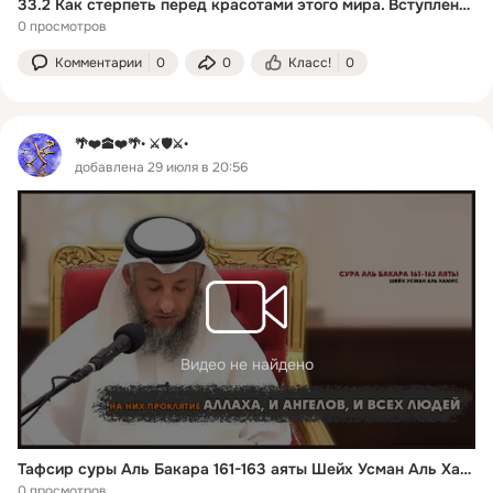
33.2 Как стерпеть перед красотами этого мира. Вступление к главе 33. Часть 2-я | Сады праведных
0 просмотров
Комментарии
0
0
Класс!
0
🌴❤️🕋❤️🌴• ⚔️🛡️⚔️•
добавлена 29 июля в 20:56
Видео не найдено
Тафсир суры Аль Бакара 161-163 аяты Шейх Усман Аль Хамис
0 просмотров