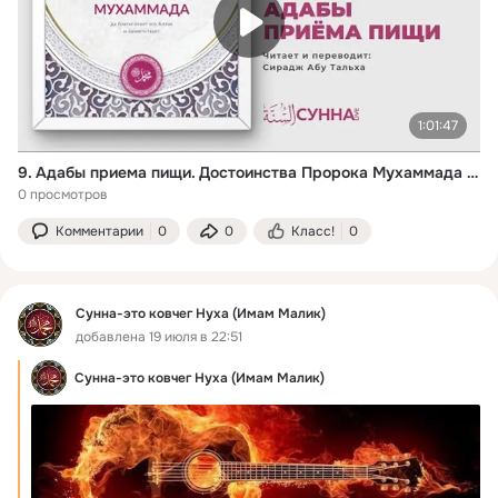
1:01:47
9. Адабы приема пищи. Достоинства Пророка Мухаммада ﷺ || Сирадж Абу Тальха
0 просмотров
Комментарии
0
0
Класс!
0
Сунна-это ковчег Нуха (Имам Малик)
добавлена 19 июля в 22:51
Сунна-это ковчег Нуха (Имам Малик)