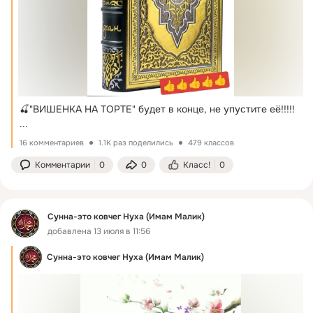
🍒"ВИШЕНКА НА ТОРТЕ" будет в конце, не упустите её!!!!!
...
16 комментариев
1.1K раз поделились
479 классов
Комментарии
0
0
Класс!
0
Сунна-это ковчег Нуха (Имам Малик)
добавлена 13 июля в 11:56
Сунна-это ковчег Нуха (Имам Малик)