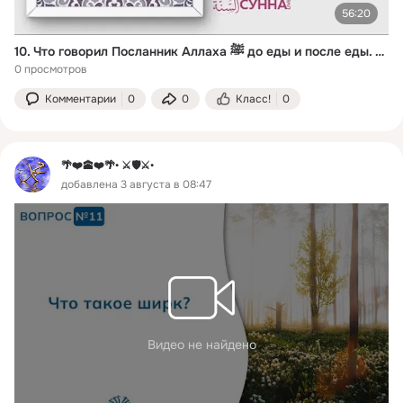
56:20
10. Что говорил Посланник Аллаха ﷺ до еды и после еды. Достоинства Пророка Мухаммада ﷺ
0 просмотров
Комментарии
0
0
Класс!
0
🌴❤️🕋❤️🌴• ⚔️🛡️⚔️•
добавлена 3 августа в 08:47
Видео не найдено