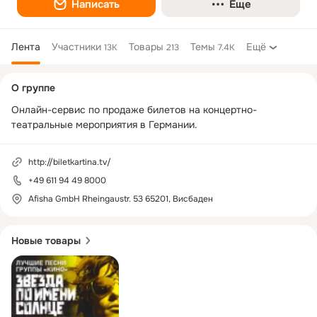
Написать
Еще
Лента
Участники
Товары
Темы
Ещё
13K
213
7.4K
Дополнительная
О группе
колонка
Онлайн-сервис по продаже билетов на концертно-
театральные мероприятия в Германии.
http://biletkartina.tv/
+49 611 94 49 8000
Afisha GmbH Rheingaustr. 53 65201, Висбаден
Новые товары