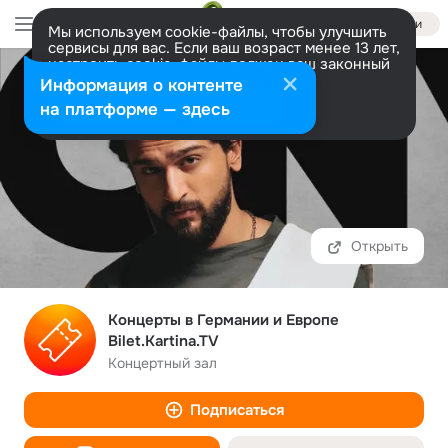
Войти
Мы используем cookie-файлы, чтобы улучшить
сервисы для вас. Если ваш возраст менее 13 лет,
настроить cookie-файлы должен ваш законный
представитель.
Больше информации
Информация о контенте
Разрешить все
Настроить
на платформе — здесь
Открыть
Концерты в Германии и Европе
Bilet.Kartina.TV
Концертный зал
Подписаться