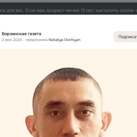
ы для вас. Если ваш возраст менее 13 лет, настроить cooki
Лента
Участники
Товары
Темы
Фото
Ви
33K
54K
191K
360K
Борзинская газета
Подписа
2 июл 2024
предложила
Nataliya Ovchiyan
Дополнитель
колонка
Всё
191 1
Обсужда