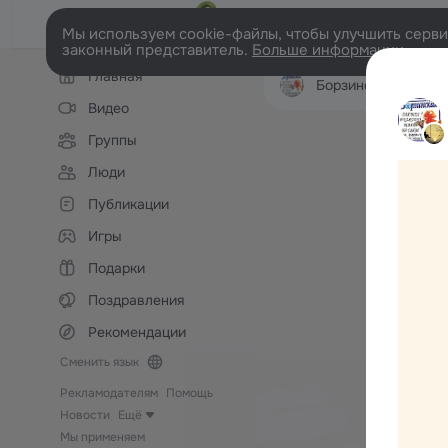
Мы используем cookie-файлы, чтобы улучшить сервис
законный представитель.
Больше информации
Левая
Главная
колонка
Борзинская газета
Видео
Группы
Люди
Публикации
Игры
Подарки
Поздравления
Рекомендации
Сменить язык
Рекламодателям
Помощь
Новости
Ещё
Мы применяем