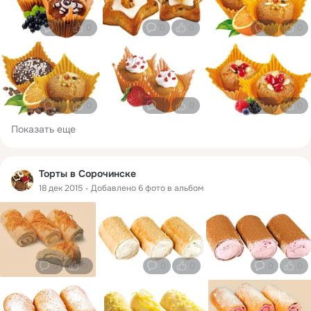
0
0
0
0
0
0
0
0
0
0
0
0
Показать еще
Торты в Сорочинске
18 дек 2015
Добавлено 6 фото в альбом
0
0
0
0
0
0