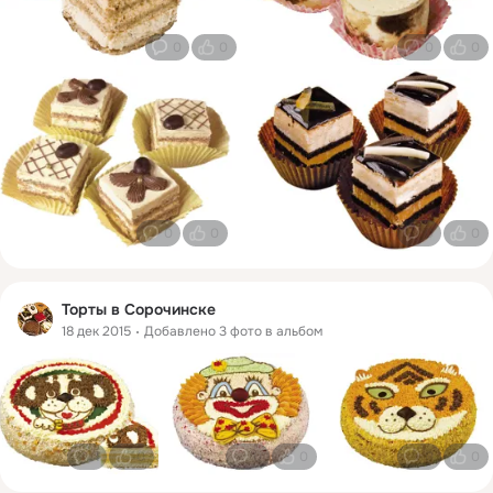
0
0
0
0
0
0
0
0
Торты в Сорочинске
18 дек 2015
Добавлено 3 фото в альбом
1
0
0
0
0
0