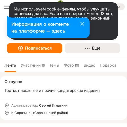
Войти
Мы используем cookie-файлы, чтобы улучшить
сервисы для вас. Если ваш возраст менее 13 лет,
настроить cookie-файлы должен ваш законный
представитель.
Больше информации
Информация о контенте
Торты в Сорочинске
Разрешить все
Настроить
на платформе — здесь
Товары и магазины
Подписаться
Еще
Лента
Участники
Темы
Фото
Видео
Подарки
16
119
Дополнительная
О группе
колонка
Торты, пирожные и прочие кондитерские изделия
Администратор:
Сергей Игнаткин
г. Сорочинск (Сорочинский район)