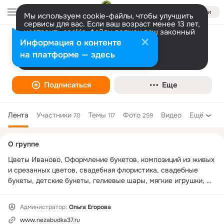
Войти
Мы используем cookie-файлы, чтобы улучшить
сервисы для вас. Если ваш возраст менее 13 лет,
настроить cookie-файлы должен ваш законный
представитель.
Больше информации
Информация о контенте
Цветочный Салон Незабудка
Разрешить все
Настроить
на платформе — здесь
Подписаться
Еще
Лента
Участники
Темы
Фото
Видео
Ещё
70
117
259
Дополнительная
О группе
колонка
Цветы Иваново, Оформление букетов, композиций из живых 
и срезанных цветов, свадебная флористика, свадебные 
букеты, детские букеты, гелиевые шары, мягкие игрушки, 
интерьерные искусственные цветы, кашпо, горшки, вазы, 
открытки.
Администратор:
Ольга Егорова
www.nezabudka37.ru