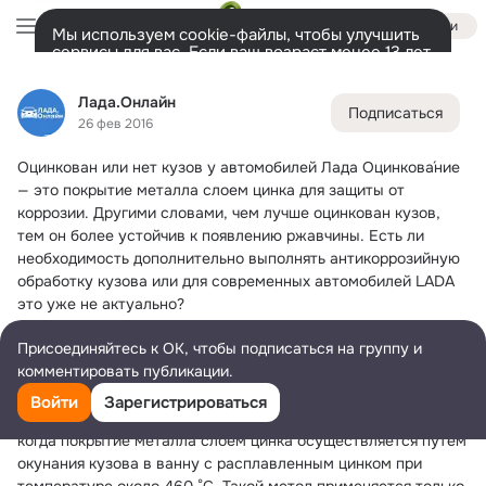
Войти
Мы используем cookie-файлы, чтобы улучшить
сервисы для вас. Если ваш возраст менее 13 лет,
настроить cookie-файлы должен ваш законный
Лада.Онлайн
представитель.
Больше информации
Лада.Онлайн
Подписаться
Разрешить все
Настроить
Лента
Участники
Товары
Темы
Ещё
6K
8
12K
26 фев 2016
Оцинкован или нет кузов у автомобилей Лада
 Оцинкова́ние 
Дополнительная
колонка
Всё
12 357
Обсуждаемые
— это покрытие металла слоем цинка для защиты от 
коррозии. Другими словами, чем лучше оцинкован кузов, 
тем он более устойчив к появлению ржавчины. Есть ли 
необходимость дополнительно выполнять антикоррозийную 
обработку кузова или для современных автомобилей LADA 
это уже не актуально?
Производители автомобилей пользуются разными методами 
Присоединяйтесь к ОК, чтобы подписаться на группу и
оцинковки. Качественная оцинковка кузова существенно 
комментировать публикации.
влияет на стоимость машины, менее надежные способы 
защиты обходятся заводам на порядок дешевле.
Войти
Зарегистрироваться
Самым надежным способом считается горячее цинкование, 
когда покрытие металла слоем цинка осуществляется путём 
окунания кузова в ванну с расплавленным цинком при 