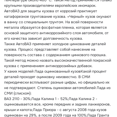
температуре около 460 °C. Такой метод применяется только 
крупными производителями европейских иномарок.
АвтоВАЗ для защиты кузова от коррозий практикует 
катафорезное грунтование кузова. «Черный» кузов окунают 
в ванну со специальным грунтом. На всей поверхности 
металла образуется фосфатная пленка, которая является 
основой защитного антикоррозийного слоя автомобиля, от 
его качества зависит долговечность кузова.
Также АвтоВАЗ применяет холодное цинкование деталей 
кузова. Процесс представляет собой нанесение на 
поверхность состава с содержанием цинкового порошка. 
Такой метод можно назвать высококачественной покраской 
кузова с применением антикоррозийных добавок.
У каких моделей Лада оцинкованный кузовКакой процент 
деталей проходят оцинковку неизвестно. В СМИ 
периодически всплывают разные цифры, но официально их 
не подтверждают. Степень оцинковки автомобилей Лада из 
СМИ (списком):
ВАЗ 2110 - 30%;Лада Калина 1 - 52%;Лада Калина 2 - 
оцинковывается все, кроме передних и задних ланжеронов, 
крыши и капота;Лада Приора - с августа 2008 года кузов 
оцинкован на 29%, а после 2009 года на 100%;Лада Гранта 