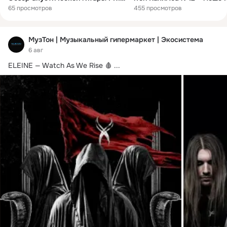
65 просмотров
455 просмотров
МузТон | Музыкальный гипермаркет | Экосистема
6 авг
ELEINE — Watch As We Rise 🩸
 ...