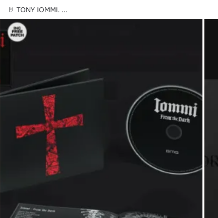
🤘 TONY IOMMI.
 ...