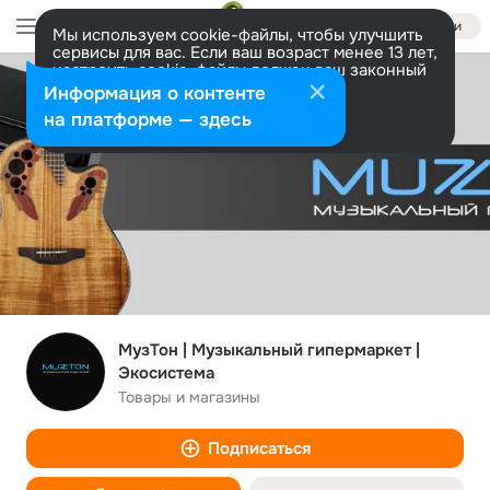
Войти
Мы используем cookie-файлы, чтобы улучшить
сервисы для вас. Если ваш возраст менее 13 лет,
настроить cookie-файлы должен ваш законный
представитель.
Больше информации
Информация о контенте
Разрешить все
Настроить
на платформе — здесь
МузТон | Музыкальный гипермаркет |
Экосистема
Товары и магазины
Подписаться