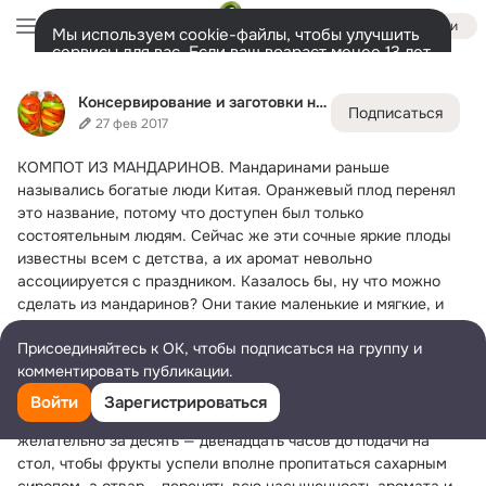
Войти
Мы используем cookie-файлы, чтобы улучшить
сервисы для вас. Если ваш возраст менее 13 лет,
настроить cookie-файлы должен ваш законный
Консервирование и заготовки на зиму.
представитель.
Больше информации
Консервирование и заготовки на зиму.
Подписаться
Разрешить все
Настроить
Лента
Участники
Темы
Фото
Ещё
104K
604
797
27 фев 2017
КОМПОТ ИЗ МАНДАРИНОВ.
 Мандаринами раньше 
Дополнительная
колонка
Всё
604
Обсуждаемые
назывались богатые люди Китая. Оранжевый плод перенял 
это название, потому что доступен был только 
состоятельным людям. Сейчас же эти сочные яркие плоды 
известны всем с детства, а их аромат невольно 
ассоциируется с праздником. Казалось бы, ну что можно 
сделать из мандаринов? Они такие маленькие и мягкие, и 
вкус у них особенный, не во всех сочетаниях проявится. Мы 
Присоединяйтесь к ОК, чтобы подписаться на группу и
поможем вам определиться в этом вопросе. Компоты 
комментировать публикации.
помогают сохранить всю пользу фруктов и подчеркивают 
восхитительный вкус. А утоляют жажду они гораздо лучше 
Войти
Зарегистрироваться
современных газированных напитков. Готовить их 
желательно за десять — двенадцать часов до подачи на 
стол, чтобы фрукты успели вполне пропитаться сахарным 