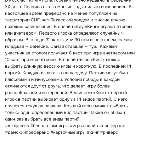
В Россию «Кинг» попал сравнительно недавно, в середине 
XX века. Правила его за многие годы сильно изменились. В 
настоящее время преферанс не менее популярен на 
территории СНГ, чем Техасский холдем и многие другие 
похожие развлечения. В онлайн игру «Кинг» играют втроем 
или вчетвером. Первого игрока определяют случайным 
образом. В колоде 32 карты или 30 при игре втроем, самая 
младшая — семерка. Самая старшая — туз.  Каждый 
участник за столом получает 8 карт при игре вчетвером или 
10 карт при игре втроем. В онлайн-игре «Кинг» можно 
выбрать длинную версию игры и короткую. В последней 14 
партий. Каждую играют за одну сдачу. Партии могут быть 
плюсовыми и минусовыми. Условия победы в каждой 
отличаются друг от друга, что делает игру более 
разнообразной и интересной. В длинном «Кинге» первый 
игрок в партии выбирает одну из 14 видов партий. С него 
начнется текущая раздача. Каждый игрок может выбрать 
только один определенный вид партии. Также он обязан 
один раз выбрать все виды партий.
#minigames #бесплатныеигры #игрыонлайн #преферанс 
#дамскийпреферанс #карточныеигры #кинг #риверс