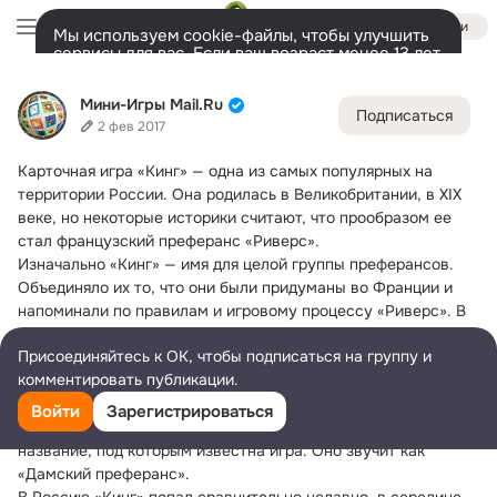
Войти
Мы используем cookie-файлы, чтобы улучшить
сервисы для вас. Если ваш возраст менее 13 лет,
настроить cookie-файлы должен ваш законный
Мини-Игры Mail.Ru
представитель.
Больше информации
Мини-Игры Mail.Ru
Подписаться
Разрешить все
Настроить
Лента
Участники
Темы
Фото
Ещё
101K
2.7K
3.9K
2 фев 2017
Карточная игра «Кинг» — одна из самых популярных на 
Дополнительная
колонка
Всё
2 728
Обсуждаемые
территории России.
 Она родилась в Великобритании, в XIX 
веке, но некоторые историки считают, что прообразом ее 
стал французский преферанс «Риверс».
Изначально «Кинг» — имя для целой группы преферансов. 
Объединяло их то, что они были придуманы во Франции и 
напоминали по правилам и игровому процессу «Риверс». В 
дальнейшем название закрепилось за одним преферансом. 
Присоединяйтесь к ОК, чтобы подписаться на группу и
Так почему игра называется «Кинг»? Это просто объяснить. 
комментировать публикации.
Самая важная карта в игре — это червонный король. Его 
называют «кингом». Участник, которому посчастливится 
Войти
Зарегистрироваться
взять эту карту, получает 16 очков. Существует и другое 
название, под которым известна игра. Оно звучит как 
«Дамский преферанс».