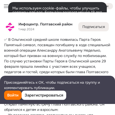
Войти
Мы используем cookie-файлы, чтобы улучшить
сервисы для вас. Если ваш возраст менее 13 лет,
настроить cookie-файлы должен ваш законный
Инфоцентр. Полтавский район
представитель.
Больше информации
Инфоцентр. Полтавский район
Подписаться
Разрешить все
Настроить
Лента
Участники
Темы
Фото
Ещё
13K
6.6K
40K
1 мар 2024
✅ В Ольгинской средней школе появилась Парта Героя.
Дополнительная
колонка
Всё
6 686
Обсуждаемые
Памятный символ, посвящен погибшему в ходе специальной 
военной операции Александру Анатольевичу Неделько, 
который был призван на военную службу по мобилизации.
По случаю установки Парты Героя в Ольгинской школе 29 
февраля прошла линейка с участием всех учащихся, 
педагогов и гостей, среди которых были глава Полтавского 
района Александр Васильевич Милашенко, председатель 
Присоединяйтесь к ОК, чтобы подписаться на группу и
Комитета образования Надежда Константиновна Дедкова, 
комментировать публикации.
председатель районного Совета ветеранов Зоя Алексеевна 
Демченко, глава Ольгинского поселения Вячеслав 
Войти
Зарегистрироваться
Викторович Зызник.
Открыл памятную встречу глава Полтавского района. Он 
обратился к детям и взрослым: