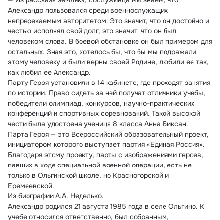
— Из рассказа земляка, сослуживца мы знаем, что 
Александр пользовался среди военнослужащих 
непререкаемым авторитетом. Это значит, что он достойно и 
честью исполнял свой долг, это значит, что он был 
человеком слова. В боевой обстановке он был примером для 
остальных. Зная это, хотелось бы, что бы мы подражали 
этому человеку и были верны своей Родине, любили ее так, 
как любил ее Александр.
Парту Героя установили в 14 кабинете, где проходят занятия 
по истории. Право сидеть за ней получат отличники учебы, 
победители олимпиад, конкурсов, научно-практических 
конференций и спортивных соревнований. Такой высокой 
чести была удостоена ученица 8 класса Анна Биксан.
Парта Героя — это Всероссийский образовательный проект, 
инициатором которого выступает партия «Единая Россия». 
Благодаря этому проекту, парты с изображениями героев, 
павших в ходе специальной военной операции, есть не 
только в Ольгинской школе, но Красногорской и 
Еремеевской.
Из биографии А.А. Неделько.
Александр родился 21 августа 1985 года в селе Ольгино. К 
учебе относился ответственно, был собранным, 