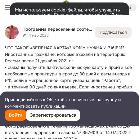
Войти
Мы используем cookie-файлы, чтобы улучшить
сервисы для вас. Если ваш возраст менее 13 лет,
настроить cookie-файлы должен ваш законный
Программа переселения соотечественников
представитель.
Больше информации
Программа переселения соотечественников
Подписаться
Разрешить все
Настроить
Лента
Участники
Товары
Темы
Подарки
57K
2
405
14 мар 2023
ЧТО ТАКОЕ «ЗЕЛЕНАЯ КАРТА»?
 КОМУ НУЖНА И ЗАЧЕМ?
Дополнительная
колонка
Всё
405
Обсуждаемые
Иностранные граждане, которые въехали на территорию 
России после 21 декабря 2021 г.:
• обязаны получить дактилоскопическую карту и пройти все 
необходимые процедуры в срок до 30 дней с даты въезда в 
РФ, если в миграционной карте указана цель “Работа”;
• в течение 90 дней со дня въезда, Если иностранец прибыл 
в РФ с целью, которая не связана с трудовой 
Присоединяйтесь к ОК, чтобы подписаться на группу и
деятельностью.
комментировать публикации.
*Иностранные граждане, которые въехали на территорию 
России до 21 декабря 2021 г. на срок более 90 дней, 
Войти
Зарегистрироваться
подлежат обязательной дактилоскопической регистрации и 
фотографированию в течение 180 календарных дней со дня 
вступления федерального закона № 357-ФЗ от 14.07.2022 г. 