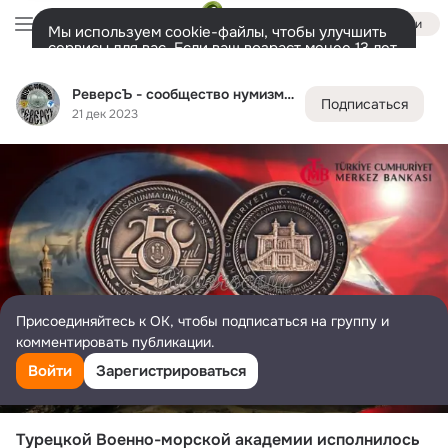
Войти
Мы используем cookie-файлы, чтобы улучшить
сервисы для вас. Если ваш возраст менее 13 лет,
настроить cookie-файлы должен ваш законный
РеверсЪ - сообщество нумизматов
представитель.
Больше информации
РеверсЪ - сообщество нумизматов
Подписаться
Разрешить все
Настроить
Лента
Участники
Товары
Темы
Ещё
2.2K
202
2.4K
21 дек 2023
Дополнительная
колонка
Всё
2 498
Обсуждаемые
Присоединяйтесь к ОК, чтобы подписаться на группу и
комментировать публикации.
Войти
Зарегистрироваться
Турецкой Военно-морской академии исполнилось