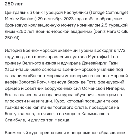
250 лет
Центральный банк Турецкой Республики (Türkiye Cumhuriyet 
Merkez Bankası) 29 сентября 2023 года ввёл в обращение 
бронзовую коллекционную монету номиналом 2.5 турецкой 
лиры «250 лет Военно-морской академии» (Deniz Harp Okulu 
250.Yıl).
История Военно-морской академии Турции восходят к 1773 
году, когда во время правления султана Мустафы III по 
приказу Великого визиря и адмирала Джезайирли Гази 
Хасан-паши было основано военно-морское училище под 
названием «Военно-морская инженерия на военно-морской 
верфи Золотой Рог». Франсуа барон де Тотт, французский 
офицер и советник вооружённых сил Османской Империи, 
был назначен для создания курса обучения геометрии на 
плоскости и навигации. Курс, который посещали также 
гражданские капитаны торгового флота, проводился на 
борту галеона, стоявшего на якоре в Касымпаше в 
Стамбуле, и длился три месяца.
Временный курс превратился в непрерывное образование 