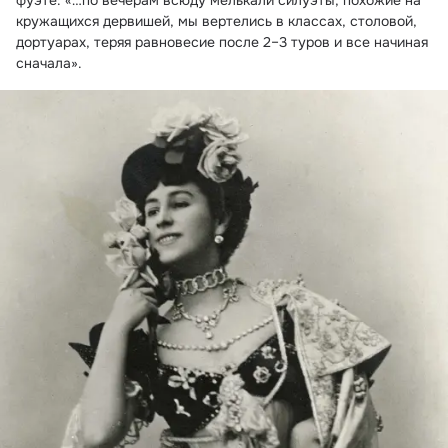
фуэте: «…по вечерам всюду мелькали силуэты, похожие на 
кружащихся дервишей, мы вертелись в классах, столовой, 
дортуарах, теряя равновесие после 2–3 туров и все начиная 
сначала».