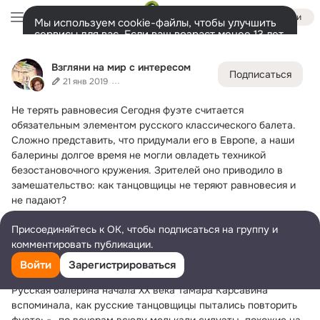
Войти
Мы используем cookie-файлы, чтобы улучшить
сервисы для вас. Если ваш возраст менее 13 лет,
настроить cookie-файлы должен ваш законный
Взгляни на мир с интересом
представитель.
Больше информации
Взгляни на мир с интересом
Подписаться
Разрешить все
Настроить
Лента
Участники
Темы
Фото
Ещё
41K
58K
285K
21 янв 2019
Не терять равновесия
 Сегодня фуэте считается 
Дополнительная
колонка
Всё
58 489
Обсуждаемые
обязательным элементом русского классического балета. 
Сложно представить, что придумали его в Европе, а наши 
балерины долгое время не могли овладеть техникой 
безостановочного кружения. Зрителей оно приводило в 
замешательство: как танцовщицы не теряют равновесия и 
не падают?
Впервые на русской сцене фуэте представила 
Присоединяйтесь к ОК, чтобы подписаться на группу и
приглашенная из Вены Генриетта Дор в 1868 году. 
комментировать публикации.
Шестнадцать оборотов делала Антониетта дель Эра в 
балете «Щелкунчик». Но настоящей сенсацией стали в 1893 
Войти
Зарегистрироваться
году 32 фуэте итальянки Пьерины Леньяни.
Русская балерина начала ХХ века Тамара Карсавина 
вспоминала, как русские танцовщицы пытались повторить 