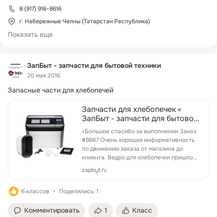
Braun, Bosch, Moulinex, Philips, Bork, Panasonic, Kenwood, 
8 (917) 916-8616
Tefal, Zelmer, Vitek, Scarlett, LG, Cameron, Stinol, Indesit, 
г. Набережные Челны (Татарстан Республика)
Samsung, Braun и другие.
Показать еще
ЗапБыт - запчасти для бытовой техники
20 мая 2016
Запасные части для хлебопечей
Запчасти для хлебопечек «
ЗапБыт - запчасти для бытовой
техники
«Большое спасибо за выполнении Заказ
#8667 Очень хорошая информативность
по движению заказа от магазина до
клиента. Ведро для хлебопечки пришло
целенькое и красивое Сегодня у нас
zapbyt.ru
будет св...
6 классов
Поделились: 1
Комментировать
1
Класс