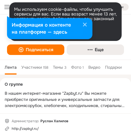
Войти
Мы используем cookie-файлы, чтобы улучшить
сервисы для вас. Если ваш возраст менее 13 лет,
настроить cookie-файлы должен ваш законный
представитель.
Больше информации
Информация о контенте
ЗапБыт - запчасти для бытовой техники
Разрешить все
Настроить
на платформе — здесь
Подписаться
Еще
Лента
Участники
Темы
Фото
Видео
Подарки
158
3
1
Дополнительная
О группе
колонка
В нашем интернет-магазине "Zapbyt.ru" Вы можете 
приобрести оригинальные и универсальные запчасти для: 
электромясорубок, хлебопечек, холодильников, стиральных 
машин, термопотов, блендеров, СВЧ печей, пылесосов, 
водонагревателей и другой бытовой техники.

Администратор:
Руслан Халилов
На сегодняшний день мы можем предложить вам запчасти 
http://zapbyt.ru/
для бытовой техники, таких известных мировых брендов как: 