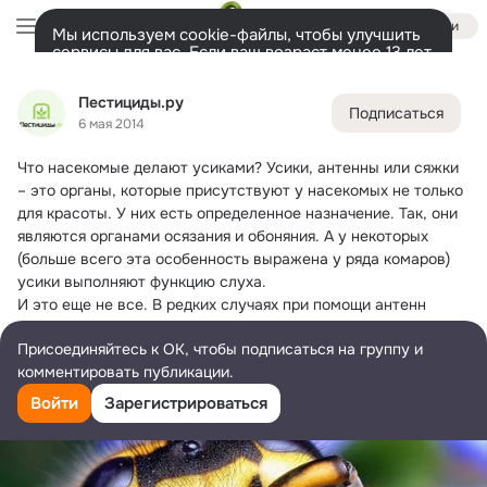
Войти
Мы используем cookie-файлы, чтобы улучшить
сервисы для вас. Если ваш возраст менее 13 лет,
настроить cookie-файлы должен ваш законный
Пестициды.ру
представитель.
Больше информации
Пестициды.ру
Подписаться
Разрешить все
Настроить
Лента
Участники
Темы
Фото
Ещё
1.2K
262
250
6 мая 2014
Что насекомые делают усиками?
 Усики, антенны или сяжки 
Дополнительная
колонка
Всё
262
Обсуждаемые
– это органы, которые присутствуют у насекомых не только 
для красоты. У них есть определенное назначение. Так, они 
являются органами осязания и обоняния. А у некоторых 
(больше всего эта особенность выражена у ряда комаров) 
усики выполняют функцию слуха.
И это еще не все. В редких случаях при помощи антенн 
хищные насекомые удерживают и переворачивают добычу. 
Присоединяйтесь к ОК, чтобы подписаться на группу и
Как правило, у самцов сяжки развиты сильнее, чем у самок.
комментировать публикации.
Подробнее: www.pesticidy.ru/dictionary/antennae
Войти
Зарегистрироваться