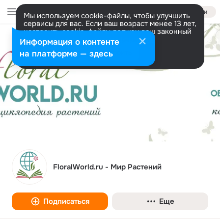
Войти
Мы используем cookie-файлы, чтобы улучшить
сервисы для вас. Если ваш возраст менее 13 лет,
настроить cookie-файлы должен ваш законный
представитель.
Больше информации
Информация о контенте
Разрешить все
Настроить
на платформе — здесь
FloralWorld.ru - Мир Растений
Подписаться
Еще