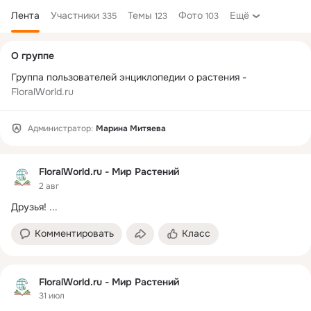
Лента
Участники
Темы
Фото
Ещё
335
123
103
Дополнительная
О группе
колонка
Группа пользователей энциклопедии о растения - 
FloralWorld.ru
Администратор:
Марина Митяева
FloralWorld.ru - Мир Растений
2 авг
Друзья!
 ...
Комментировать
Класс
FloralWorld.ru - Мир Растений
31 июл