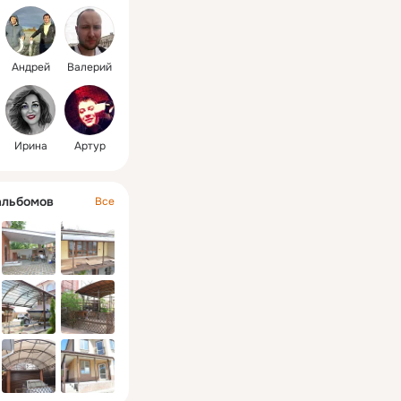
 на сетку 
ен
Андрей
Валерий
Ирина
Артур
альбомов
Все