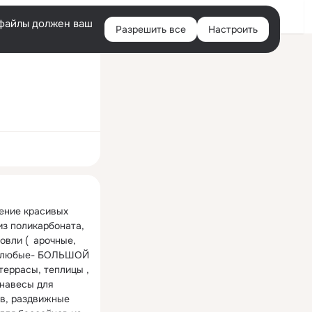
Войти
e-файлы должен ваш
Разрешить все
Настроить
Правая
колонка
ная
ение красивых 
из поликарбоната, 
овли (  арочные, 
 любые- БОЛЬШОЙ 
еррасы, теплицы , 
навесы для 
в, раздвижные 