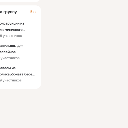
а группу
Все
онструкции из
люминиевого
9 участников
офиля (НОВАЯ
ЕХНОЛ
авильоны для
ассейнов
 участников
авесы из
оликарбоната,бесед
9 участников
и.КАЧЕСТВЕННО!!!