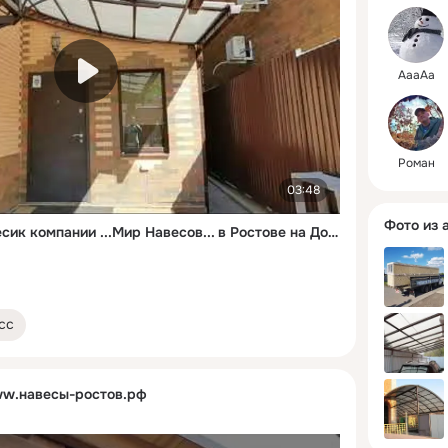
нанесение
изображ
АааАа
Роман
03:48
Фото из 
Красивый ажурный навесик компании ...Мир Навесов... в Ростове на Дону.
сс
w.навесы-ростов.рф