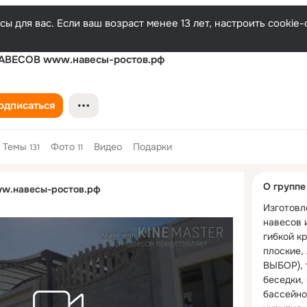
ы для вас. Если ваш возраст менее 13 лет, настроить cooki
АВЕСОВ www.навесы-ростов.рф
одписаться
Темы
Фото
Видео
Подарки
131
11
Дополнитель
О группе
w.навесы-ростов.рф
колонка
Изготовл
навесов 
гибкой кр
плоские,
ВЫБОР), т
беседки, 
бассейно