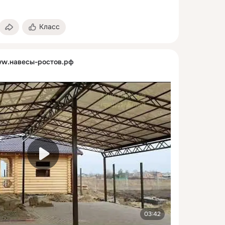
Класс
w.навесы-ростов.рф
03:42