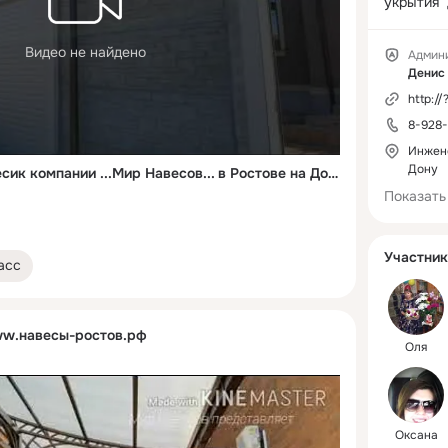
укрытия  
новейших
материало
Видео не найдено
Админ
поликарб
Проект. 
http://
работы с
8-928-
ГАРАНТИЯ
также  м
Инжене
предложи
Дону
Красивый ажурный навесик компании ...Мир Навесов... в Ростове на Дону.
алюминие
Показать
новейшей
Новая си
позволяе
Участник
асс
большие 
применят
дышащие 
w.навесы-ростов.рф
использо
Оля
сетки, чт
защищать
попадани
животных
Оксана
мусора. 