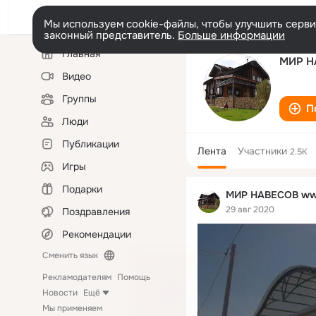
Мы используем cookie-файлы, чтобы улучшить сервис
законный представитель.
Больше информации
Левая
Главная
колонка
МИР Н
Видео
Группы
П
Люди
Публикации
Лента
Участники
2.5K
Игры
Подарки
МИР НАВЕСОВ ww
29 авг 2020
Поздравления
Рекомендации
Сменить язык
Рекламодателям
Помощь
Новости
Ещё
Мы применяем