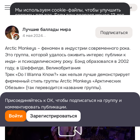
Войти
Мы используем cookie-файлы, чтобы улучшить
сервисы для вас. Если ваш возраст менее 13 лет,
настроить cookie-файлы должен ваш законный
Лучшие баллады мира
представитель.
Больше информации
Лучшие баллады мира
Подписаться
Разрешить все
Настроить
Лента
Участники
Темы
Фото
Ещё
89K
98K
29K
4 мая 2024
Arctic Monkeys – феномен в индустрии современного рока.
Дополнительная
колонка
Всё
98 429
Обсуждаемые
Это группа, которой удалось оживить интерес публики к 
инди- и психоделическому року. Бэнд образовался в 2002 
году, в Шеффилде, Великобритания                                        
Трек «Do I Wanna Know?» как нельзя лучше демонстрирует 
фирменный стиль группы Arctic Monkeys «Арктических 
Обезьян» (так переводится название группы).
Присоединяйтесь к ОК, чтобы подписаться на группу и
комментировать публикации.
Войти
Зарегистрироваться