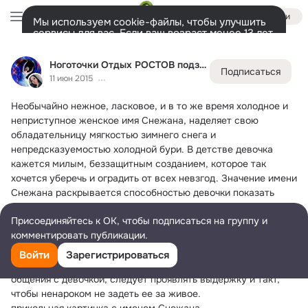
Войти
Мы используем cookie-файлы, чтобы улучшить
сервисы для вас. Если ваш возраст менее 13 лет,
настроить cookie-файлы должен ваш законный
Ноготочки Отдых РОСТОВ подземка метро. Объявления
представитель.
Больше информации
Ноготочки Отдых РОСТОВ подземка метро. Объявления
Подписаться
Разрешить все
Настроить
Лента
Участники
Товары
Темы
Ещё
49K
71
53K
11 июн 2015
Необычайно нежное, ласковое, и в то же время холодное и 
Дополнительная
колонка
Всё
53 939
Обсуждаемые
неприступное женское имя Снежана, наделяет свою 
обладательницу мягкостью зимнего снега и 
непредсказуемостью холодной бури.
 В детстве девочка 
кажется милым, беззащитным созданием, которое так 
хочется уберечь и оградить от всех невзгод. Значение имени 
Снежана раскрывается способностью девочки показать 
свои чувства и понять свои мироощущения.
Присоединяйтесь к ОК, чтобы подписаться на группу и
Душевное равновесие для ребенка имеет большое значение, 
комментировать публикации.
она очень трепетно реагирует на похвалу, и с обидой на 
замечания и критику. Милое дитя очень остро ощущает 
Войти
Зарегистрироваться
недостаток внимания и чуткости к своей персоне. Для 
общения с девочкой, следует проявлять выдержку и такт, 
чтобы ненароком не задеть ее за живое.