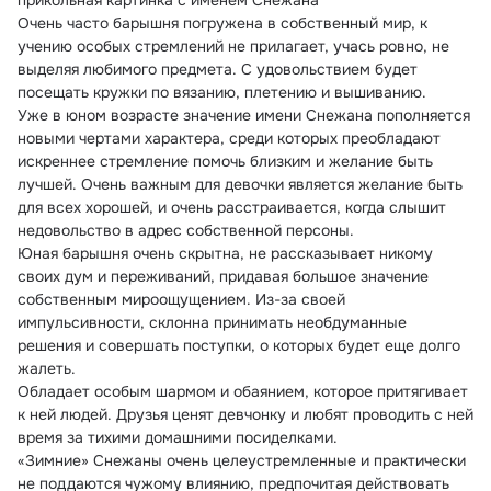
прикольная картинка с именем Снежана
Очень часто барышня погружена в собственный мир, к 
учению особых стремлений не прилагает, учась ровно, не 
выделяя любимого предмета. С удовольствием будет 
посещать кружки по вязанию, плетению и вышиванию.
Уже в юном возрасте значение имени Снежана пополняется 
новыми чертами характера, среди которых преобладают 
искреннее стремление помочь близким и желание быть 
лучшей. Очень важным для девочки является желание быть 
для всех хорошей, и очень расстраивается, когда слышит 
недовольство в адрес собственной персоны.
Юная барышня очень скрытна, не рассказывает никому 
своих дум и переживаний, придавая большое значение 
собственным мироощущением. Из-за своей 
импульсивности, склонна принимать необдуманные 
решения и совершать поступки, о которых будет еще долго 
жалеть.
Обладает особым шармом и обаянием, которое притягивает 
к ней людей. Друзья ценят девчонку и любят проводить с ней 
время за тихими домашними посиделками.
«Зимние» Снежаны очень целеустремленные и практически 
не поддаются чужому влиянию, предпочитая действовать 