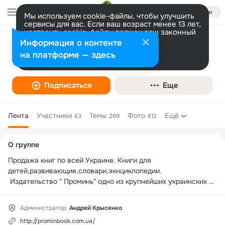
Войти
Мы используем cookie-файлы, чтобы улучшить
сервисы для вас. Если ваш возраст менее 13 лет,
настроить cookie-файлы должен ваш законный
представитель.
Больше информации
Информация о контенте
Проминь Книга Харьков
Разрешить все
Настроить
на платформе — здесь
Подписаться
Еще
Лента
Участники
Темы
Фото
Ещё
43
269
412
Дополнительная
О группе
колонка
Продажа книг по всей Украине. Книги для 
детей,развивающие,словари,экнциклопедии.

 Издательство " Проминь" одно из крупнейших украинских 
издательств . Мы работаем для Вас с 1993 года. Свою 
популярность среди читателей издательство получило 
Администратор:
Андрей Крысенко
благодаря широкому ассортименту качества продукции по 
http://prominbook.com.ua/
доступным ценам. Наше издательство специализируется на 