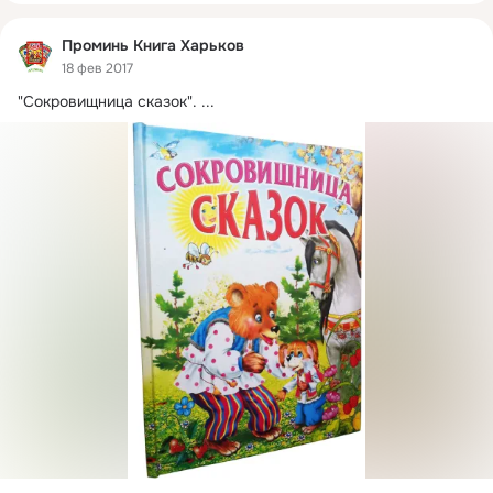
Проминь Книга Харьков
18 фев 2017
"Сокровищница сказок".
 ...